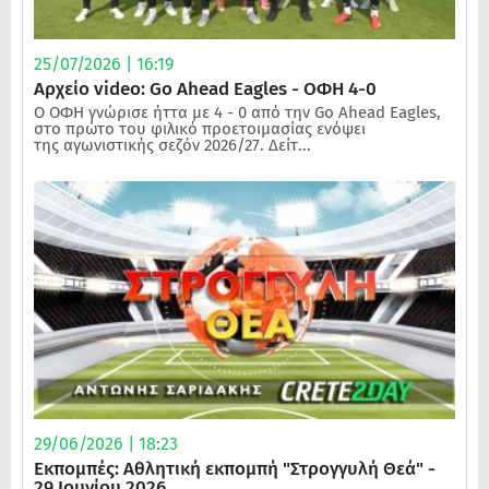
25/07/2026 | 16:19
Αρχείο video: Go Ahead Eagles - ΟΦΗ 4-0
Ο ΟΦΗ γνώρισε ήττα με 4 - 0 από την Go Ahead Eagles,
στο πρώτο του φιλικό προετοιμασίας ενόψει
της αγωνιστικής σεζόν 2026/27. Δείτ...
29/06/2026 | 18:23
Εκπομπές: Αθλητική εκπομπή "Στρογγυλή Θεά" -
29 Ιουνίου 2026