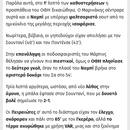
Παρόλα αυτά, στο
1'
λεπτό των
καθυστερήσεων
η
προσπάθεια του ΟΦΗ δικαιώθηκε. Ο Μαρινάκης σέντραρε
συρτά και ο
Ναμπί
με υπέροχο
φαλτσαριστό
σουτ από το
ημικύκλιο της μεγάλης περιοχής
ισοφάρισε
.
Νωρίτερα, βέβαια, οι γηπεδούχοι είχαν απειλήσει με τον
Σουντανί (40’) και τον Ποντένσε (43’).
Στην
επανάληψη
οι ποδοσφαιριστές του Μάρτινς
θέλησαν να γίνουν πιο
πιεστικοί
, όμως ο
ΟΦΗ πλησίασε
το
δεύτερο γκολ
, όταν το πλασέ του
Ναμπί
βρήκε στο
αριστερό δοκάρι
του Σα στο 54'.
Τρία λεπτά αργότερα, ωστόσο, από νέο
λάθος
στην
άμυνα
, η μπάλα έφτασε στον Σουντανί, που με
δυνατό
βολέ
σημείωσε το
2-1
.
Οι
Πειραιώτες
σ’ αυτό το διάστημα είχαν τον
έλεγχο
,
σκόραραν
και πάλι στο
65’
με τον
Γκερέρο
, αλλά
το
τέρμα ακυρώθηκε
με χρήση
VAR
, μιας και στο ξεκίνημα