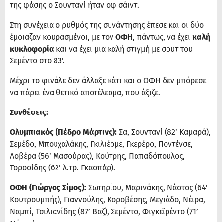
της φάσης ο Σουντανί ήταν οφ σάιντ.
Στη συνέχεια ο ρυθμός της συνάντησης έπεσε και οι δύο
έμοιαζαν κουρασμένοι, με τον
ΟΦΗ
, πάντως, να έχει
καλή
κυκλοφορία
και να έχει μια καλή στιγμή με σουτ του
Σεμέντο στο 83’.
Μέχρι το φινάλε δεν άλλαξε κάτι και ο ΟΦΗ δεν μπόρεσε
να πάρει ένα θετικό αποτέλεσμα, που άξιζε.
Συνθέσεις:
Ολυμπιακός (Πέδρο Μάρτινς):
Σα, Σουντανί (82’ Καμαρά),
Σεμέδο, Μπουχαλάκης, Γκιλιέρμε, Γκερέρο, Ποντένσε,
Λοβέρα (56’ Μασούρας), Κούτρης, Παπαδόπουλος,
Τοροσίδης (62’ λ.τρ. Γκασπάρ).
ΟΦΗ (Γιώργος Σίμος):
Σωτηρίου, Μαρινάκης, Νάστος (64’
Κουτρουμπής), Γιαννούλης, Κοροβέσης, Μεγιάδο, Νέιρα,
Ναμπί, Τσιλιανίδης (87’ Βαζ), Σεμέντο, Φιγκεϊρέντο (71’