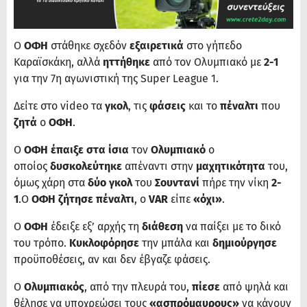
Ο
ΟΦΗ
στάθηκε σχεδόν
εξαιρετικά
στο γήπεδο
Καραϊσκάκη, αλλά
ηττήθηκε
από τον Ολυμπιακό με
2-1
για την 7η αγωνιστική της Super League 1.
Δείτε στο video τα
γκολ
, τις
φάσεις
και το
πέναλτι
που
ζητά
ο
ΟΦΗ
.
Ο
ΟΦΗ έπαιξε στα ίσια
τον
Ολυμπιακό
ο
οποίος
δυσκολεύτηκε
απέναντι στην
μαχητικότητα
του,
όμως χάρη στα
δύο γκολ
του
Σουντανί
πήρε την νίκη
2-
1
.Ο
ΟΦΗ ζήτησε πέναλτι
, ο
VAR
είπε
«όχι»
.
Ο
ΟΦΗ
έδειξε εξ’ αρχής τη
διάθεση
να παίξει με το δικό
του τρόπο.
Κυκλοφόρησε
την μπάλα και
δημιούργησε
προϋποθέσεις, αν και δεν έβγαζε φάσεις.
Ο
Ολυμπιακός
, από την πλευρά του,
πίεσε
από ψηλά και
θέλησε να υποχρεώσει τους
«ασπρόμαυρους»
να κάνουν