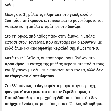
λάθη.
Μόλις στο
3’
, μάλιστα,
πλησίασε
στο
γκολ
, αλλά ο
Σωτηρίου
απέκρουσε
εντυπωσιακά το μονοκόμματο του
Λοβέρα και η μπάλα σταμάτησε στο
δοκάρι
.
Στο
11
’, όμως, από λάθος πάσα στην άμυνα, η μπάλα
έφτασε στον Ποντένσε, που σέντραρε και ο
Σουντανί
με
καλό άλμα και
«καρφωτή» κεφαλιά
σημείωσε το
1-0.
Μετά το
15’
, βέβαια, οι «ασπρόμαυροι» βγήκαν στο
προσκήνιο
. Η κατοχή της μπάλας πέρασε στα πόδια τους
και έβγαιναν με αξιώσεις απέναντι από τον Σα, αλλά
δεν
κατάφερναν ν’ απειλήσουν
.
Στο
33’
, πάντως, ο
Φιγκεϊρέντο
μπήκε στην περιοχή,
φάνηκε ν’ ανατρέπεται
από τον
Σεμέδο
, όμως ο
Παπαδόπουλος
και με χρήση
VAR
αποφάσισε ότι
δεν
υπήρχε πέναλτι
, σε μια φάση, που ο Όμιλος
αδικήθηκε
.