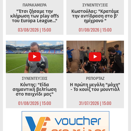
ΠΑΡΑΚΑΜΕΡΑ
ΣΥΝΕΝΤΕΥΞΕΙΣ
"Έτσι ζήσαμε την
Κωστούλας: "Κρατάμε
κλήρωση των play offs
την αντίδραση στο β'
του Europa League..."
ημίχρονο "
03/08/2026 | 15:00
01/08/2026 | 15:00
ΣΥΝΕΝΤΕΥΞΕΙΣ
ΡΕΠΟΡΤΑΖ
Κόντης: "Είδα
Η πρώτη μεγάλη "μάχη"
σημαντική βελτίωση
- Το κουίζ του μουντιάλ
στο παιχνίδι μας"
01/08/2026 | 15:00
31/07/2026 | 15:00