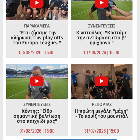
ΠΑΡΑΚΑΜΕΡΑ
ΣΥΝΕΝΤΕΥΞΕΙΣ
"Έτσι ζήσαμε την
Κωστούλας: "Κρατάμε
κλήρωση των play offs
την αντίδραση στο β'
του Europa League..."
ημίχρονο "
03/08/2026 | 15:00
01/08/2026 | 15:00
ΣΥΝΕΝΤΕΥΞΕΙΣ
ΡΕΠΟΡΤΑΖ
Κόντης: "Είδα
Η πρώτη μεγάλη "μάχη"
σημαντική βελτίωση
- Το κουίζ του μουντιάλ
στο παιχνίδι μας"
01/08/2026 | 15:00
31/07/2026 | 15:00