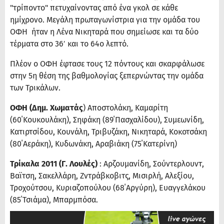
"τρίποντο" πετυχαίνοντας από ένα γκολ σε κάθε
ημίχρονο. Μεγάλη πρωταγωνίστρια για την ομάδα του
ΟΦΗ ήταν η Λένα Νικηταρά που σημείωσε και τα δύο
τέρματα στο 36′ και το 64ο λεπτό.
Πλέον ο ΟΦΗ έφτασε τους 12 πόντους και σκαρφάλωσε
στην 5η θέση της βαθμολογίας ξεπερνώντας την ομάδα
των Τρικάλων.
ΟΦΗ (Δημ. Χωματάς
) Αποστολάκη, Καμαρίτη
(60΄Κουκουλάκη), Σηφάκη (89΄Πασχαλίδου), Συμεωνίδη,
Κατιρτσίδου, Κουνάλη, Τριβυζάκη, Νικηταρά, Κοκοτσάκη
(80΄Αεράκη), Κυδωνάκη, Αραβιάκη (75΄Κατερίνη)
Τρίκαλα 2011 (Γ. Λουλές)
: Αρζουμανίδη, Σούντερλουντ,
Βαϊτση, Σακελλάρη, Ζντράβκοβιτς, Μισιρλή, Αλεξίου,
Τροχούτσου, Κυριαζοπούλου (68΄Αργύρη), Ευαγγελάκου
(85΄Τσιάμα), Μπαρμπόσα.