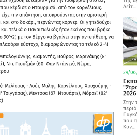
ασε «χρυσή ευκαιρία» για την ισοφάριση στο 82',
της α
Δείτ...
ι που κέρδισε ο Ντουρμισάι από τον Κορνέλιους.
 είχε την απάντηση, αποκρούοντας στην αριστερή
ει και στο δοκάρι, περνώντας κόρνερ. Οι γηπεδούχοι
 και τελικά ο Παναιτωλικός ήταν εκείνος που βρήκε
 90'+2', με τον Βέργο να βγαίνει στην αντεπίθεση, να
 πλασάρει εύστοχα, διαμορφώνοντας το τελικό 2-4!
Μπαλογιάννης, Διαμαντής, Βούρος, Μαρινάκης (8'
ί), Ντε Γκουζμάν (60' Φαν Ντάινεν), Νέιρα,
μπρου
29/06/
Εκπο
): Μελίσσας - Λούι, Μαλής, Κορνέλιους, Χουχούμης -
"Στρ
2026
 Τσιγγάρας), Μεντοσα (67' Ντουάρτε), Μόρσεϊ (82'
ς)
Στην 
περιό
Παγκό
που π
Καν...