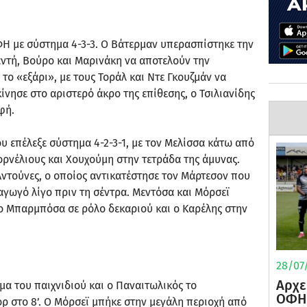
ΦΗ με σύστημα 4-3-3. Ο Βάτερμαν υπερασπίστηκε την
αντή, Βούρο και Μαρινάκη να αποτελούν την
το «εξάρι», με τους Τοράλ και Ντε Γκουζμάν να
ίνησε στο αριστερό άκρο της επίθεσης, ο Τσιλιανίδης
φή.
ου επέλεξε σύστημα 4-2-3-1, με τον Μελίσσα κάτω από
Κορνέλιους και Χουχούμη στην τετράδα της άμυνας.
Αντούνες, ο οποίος αντικατέστησε τον Μάρτεσον που
γωγό λίγο πριν τη σέντρα. Μεντόσα και Μόρσεϊ
 ο Μπαρμπόσα σε ρόλο δεκαριού και ο Καρέλης στην
28/07/
Αρχε
α του παιχνιδιού και ο Παναιτωλικός το
ΟΦΗ 
ορ στο 8’. Ο Μόρσεϊ μπήκε στην μεγάλη περιοχή από