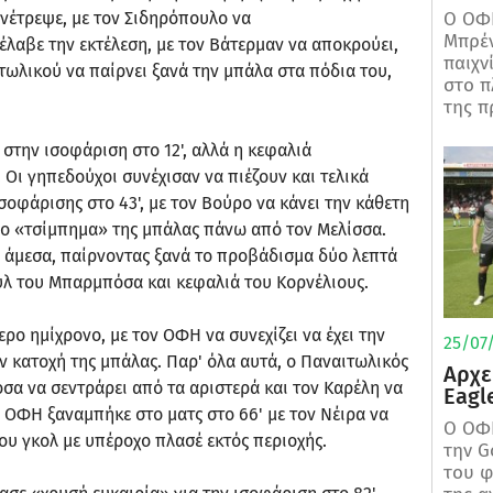
Ο ΟΦΗ
ανέτρεψε, με τον Σιδηρόπουλο να
Μπρέν
έλαβε την εκτέλεση, με τον Βάτερμαν να αποκρούει,
παιχν
τωλικού να παίρνει ξανά την μπάλα στα πόδια του,
στο π
της π
στην ισοφάριση στο 12', αλλά η κεφαλιά
 Οι γηπεδούχοι συνέχισαν να πιέζουν και τελικά
σοφάρισης στο 43', με τον Βούρο να κάνει την κάθετη
αίο «τσίμπημα» της μπάλας πάνω από τον Μελίσσα.
 άμεσα, παίρνοντας ξανά το προβάδισμα δύο λεπτά
υλ του Μπαρμπόσα και κεφαλιά του Κορνέλιους.
ρο ημίχρονο, με τον ΟΦΗ να συνεχίζει να έχει την
25/07/
 κατοχή της μπάλας. Παρ' όλα αυτά, ο Παναιτωλικός
Αρχε
όσα να σεντράρει από τα αριστερά και τον Καρέλη να
Eagl
Ο ΟΦΗ ξαναμπήκε στο ματς στο 66' με τον Νέιρα να
Ο ΟΦΗ
υ γκολ με υπέροχο πλασέ εκτός περιοχής.
την G
του φ