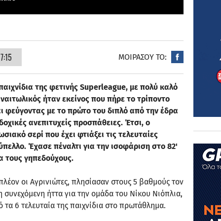
7:15
ΜΟΙΡΑΣΟΥ ΤΟ:
αιχνίδια της φετινής Superleague, με πολύ καλό
αναιτωλικός ήταν εκείνος που πήρε το τρίποντο
ι φεύγοντας με το πρώτο του διπλό από την έδρα
οχικές ανεπιτυχείς προσπάθειες. Έτσι, ο
σιακό σερί που έχει φτιάξει τις τελευταίες
πελλο. Έχασε πέναλτι για την ισοφάριση στο 82'
ια τους γηπεδούχους.
 πλέον οι Αγρινιώτες, πλησίασαν στους 5 βαθμούς τον
 συνεχόμενη ήττα για την ομάδα του Νίκου Νιόπλια,
πό τα 6 τελευταία της παιχνίδια στο πρωτάθλημα.