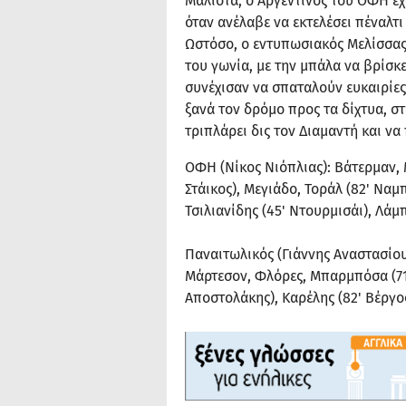
Μάλιστα, ο Αργεντίνος του ΟΦΗ έχ
όταν ανέλαβε να εκτελέσει πέναλτ
Ωστόσο, ο εντυπωσιακός Μελίσσας
του γωνία, με την μπάλα να βρίσκ
συνέχισαν να σπαταλούν ευκαιρίες
ξανά τον δρόμο προς τα δίχτυα, στο
τριπλάρει δις τον Διαμαντή και να
ΟΦΗ (Νίκος Νιόπλιας): Βάτερμαν, 
Στάικος), Μεγιάδο, Τοράλ (82' Ναμπ
Τσιλιανίδης (45' Ντουρμισάι), Λά
Παναιτωλικός (Γιάννης Αναστασίου
Μάρτεσον, Φλόρες, Μπαρμπόσα (71'
Αποστολάκης), Καρέλης (82' Βέργο