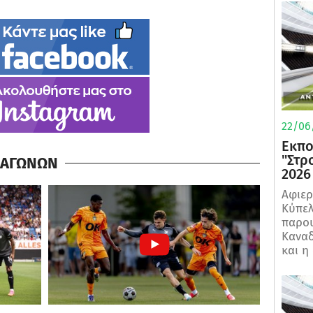
22/06
Εκπο
"Στρ
Α ΑΓΩΝΩΝ
2026
Αφιερ
Κύπελ
παρου
Καναδ
και η