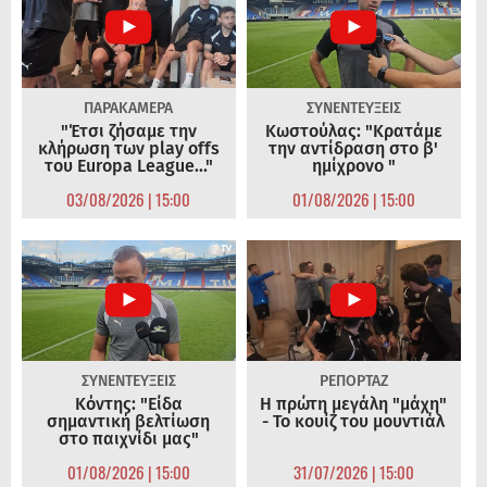
ΠΑΡΑΚΑΜΕΡΑ
ΣΥΝΕΝΤΕΥΞΕΙΣ
"Έτσι ζήσαμε την
Κωστούλας: "Κρατάμε
κλήρωση των play offs
την αντίδραση στο β'
του Europa League..."
ημίχρονο "
03/08/2026 | 15:00
01/08/2026 | 15:00
ΣΥΝΕΝΤΕΥΞΕΙΣ
ΡΕΠΟΡΤΑΖ
Κόντης: "Είδα
Η πρώτη μεγάλη "μάχη"
σημαντική βελτίωση
- Το κουίζ του μουντιάλ
στο παιχνίδι μας"
01/08/2026 | 15:00
31/07/2026 | 15:00