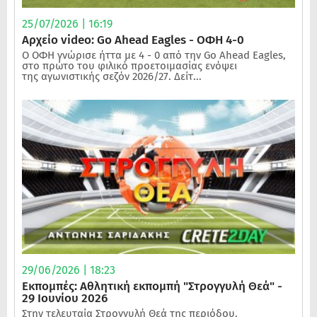
25/07/2026 | 16:19
Αρχείο video: Go Ahead Eagles - ΟΦΗ 4-0
Ο ΟΦΗ γνώρισε ήττα με 4 - 0 από την Go Ahead Eagles,
στο πρώτο του φιλικό προετοιμασίας ενόψει
της αγωνιστικής σεζόν 2026/27. Δείτ...
29/06/2026 | 18:23
Εκπομπές: Αθλητική εκπομπή "Στρογγυλή Θεά" -
29 Ιουνίου 2026
Στην τελευταία Στρογγυλή Θεά της περιόδου.