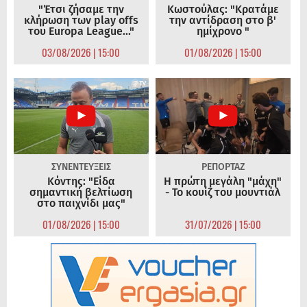
"Έτσι ζήσαμε την
Κωστούλας: "Κρατάμε
κλήρωση των play offs
την αντίδραση στο β'
του Europa League..."
ημίχρονο "
03/08/2026 | 15:00
01/08/2026 | 15:00
ΣΥΝΕΝΤΕΥΞΕΙΣ
ΡΕΠΟΡΤΑΖ
Κόντης: "Είδα
Η πρώτη μεγάλη "μάχη"
σημαντική βελτίωση
- Το κουίζ του μουντιάλ
στο παιχνίδι μας"
01/08/2026 | 15:00
31/07/2026 | 15:00