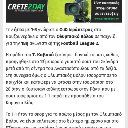
Την
ήττα
με
1-3
γνώρισε ο
Ο.Φ.Ιεράπετρας
στο
Βουζουνεράκειο από τον
Ολυμπιακό Βόλου
σε παιχνίδι
για την
18η
αγωνιστική της
Football League 2
.
Η ομάδα του
Τ. Καβακά
ξεκίνησε ιδανικά το ματς καθώς
προηγήθηκε στο 13΄με ωραίο γυριστό σουτ του Σκόνδρα
μετά από τη σέντρα του Αναστασόπουλου από τα δεξιά.
Στη συνέχεια όμως ο Ολυμπιακός Βόλου ισορρόπησε το
παιχνίδι και κατάφερε να φτάσει στην ισοφάριση στο
28΄όταν ο Κουτσιανικούλης έστρωσε στον Ράντι που με
σουτ ισοφάρισε σε 1-1 παρά την προσπάθεια του
Καραγκιολίδη.
Το 1-1 ήταν το σκορ για το πρώτο μέρος με τον Ολυμπιακό
Βόλου να είναι καλύτερος στο δεύτερο ημίχρονο και στο
57΄κατάφερε να κερδίσει ένα αυστηρό πέναλτι με τον