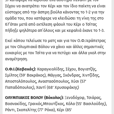
Σέχου να ανατρέπει τον Κέρι και τον ίδιο παίκτη να είναι
εύστοχος από την άσπρη βούλα κάνοντας το 1-2 για την
ομάδα του, που κατάφερε να κλειδώσει τη νίκη της στο
67΄όταν μετά από εκτέλεση φάουλ του Κέρι ο Τσίτας
πήδηξε ψηλότερα απ΄όλους και με κεφαλιά έκανε το 1-3.
Εκεί κάπου τελείωσε το ματς και για τον Ο.Φ.Ιεράπετρας
με τον Ολυμπιακό Βόλου να χάνει και άλλες σημαντικές
ευκαιρίες με τον Τσίτα για να πετύχει και άλλα γκολ στην
αναμέτρηση.
Ο.Φ.Ι.(Καβακάς)
: Καραγκιολίδης, Σέχου, Βογιατζής,
Σμίλτος (59' Βακράκος), Μάγγας, Σκόνδρας, Χιντζίδης,
Αποστολόπουλος, Αναστασόπουλος, Χύσι (57'
Παπαδόπουλος), Χαντί (68' Χρυσοφάκης)
ΟΛΥΜΠΙΑΚΟΣ ΒΟΛΟΥ (Bόκολος):
Ξενοδόχοφ, Τσιάρας,
Βοσνακίδης, Γραικός,Μπουτζίκος, Κόλα (55' Βασιλούδης),
Ράντι, Σκοπελίτης (77' Ρόκα), Κέρι (85'