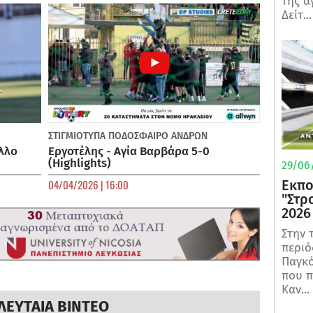
της α
Δείτ...
ΣΤΙΓΜΙΟΤΥΠΑ
ΠΟΔΌΣΦΑΙΡΟ ΑΝΔΡΏΝ
λλο
Εργοτέλης - Αγία Βαρβάρα 5-0
(Highlights)
29/06/
Εκπο
04/04/2026 | 16:00
"Στρ
2026
Στην 
περιό
Παγκό
που π
Καν...
ΛΕΥΤΑΙΑ ΒΙΝΤΕΟ