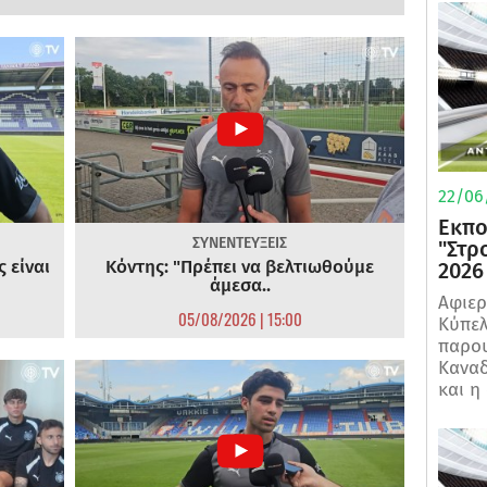
22/06
Εκπο
ΣΥΝΕΝΤΕΥΞΕΙΣ
"Στρ
 είναι
Κόντης: "Πρέπει να βελτιωθούμε
2026
άμεσα..
Αφιερ
05/08/2026 | 15:00
Κύπελ
παρου
Καναδ
και η