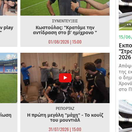
ΣΥΝΕΝΤΕΥΞΕΙΣ
ν play
Κωστούλας: "Κρατάμε την
"
αντίδραση στο β' ημίχρονο "
15/06/
01/08/2026 | 15:00
Εκπο
"Στρ
2026
Απόψε
της ε
ο δη
Χρονά
στο Π
ΡΕΠΟΡΤΑΖ
τίωση
Η πρώτη μεγάλη "μάχη" - Το κουίζ
του μουντιάλ
31/07/2026 | 15:00