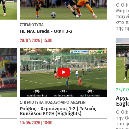
Ο ΟΦΗ
Μπρέν
παιχν
στο π
ΣΤΙΓΜΙΟΤΥΠΑ
της π
HL NAC Breda - ΟΦΗ 3-2
29/07/2026 | 15:00
25/07/
Αρχε
ΣΤΙΓΜΙΟΤΥΠΑ
ΠΟΔΌΣΦΑΙΡΟ ΑΝΔΡΏΝ
Eagl
Ρούβας - Χερσόνησος 1-2 | Τελικός
Ο ΟΦΗ
Κυπέλλου ΕΠΣΗ (Highlights)
την G
10/05/2026 | 18:00
του φ