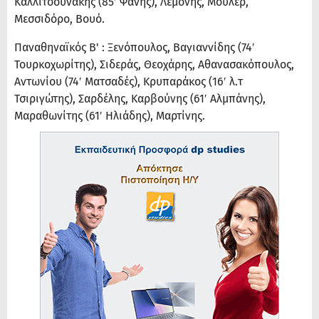
Καλλιτσουνάκης (85′ Ψάνης), Λεμονής, Μούλερ,
Μεσσιδόρο, Βουό.
Παναθηναϊκός Β' : Ξενόπουλος, Βαγιαννίδης (74′
Τουρκοχωρίτης), Σιδεράς, Θεοχάρης, Αθανασακόπουλος,
Αντωνίου (74′ Ματσαδές), Κρυπαράκος (16′ λ.τ
Τσιριγώτης), Σαρδέλης, Καρβούνης (61′ Αλμπάνης),
Μαραθωνίτης (61′ Ηλιάδης), Μαρτίνης.