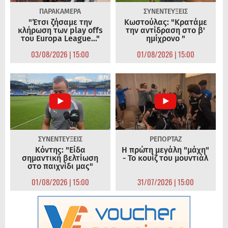
ΠΑΡΑΚΑΜΕΡΑ
ΣΥΝΕΝΤΕΥΞΕΙΣ
"Έτσι ζήσαμε την
Κωστούλας: "Κρατάμε
κλήρωση των play offs
την αντίδραση στο β'
του Europa League..."
ημίχρονο "
03/08/2026 | 15:00
01/08/2026 | 15:00
ΣΥΝΕΝΤΕΥΞΕΙΣ
ΡΕΠΟΡΤΑΖ
Κόντης: "Είδα
Η πρώτη μεγάλη "μάχη"
σημαντική βελτίωση
- Το κουίζ του μουντιάλ
στο παιχνίδι μας"
01/08/2026 | 15:00
31/07/2026 | 15:00