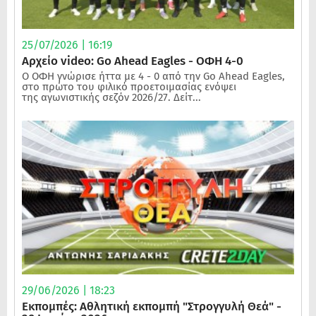
25/07/2026 | 16:19
Αρχείο video: Go Ahead Eagles - ΟΦΗ 4-0
Ο ΟΦΗ γνώρισε ήττα με 4 - 0 από την Go Ahead Eagles,
στο πρώτο του φιλικό προετοιμασίας ενόψει
της αγωνιστικής σεζόν 2026/27. Δείτ...
29/06/2026 | 18:23
Εκπομπές: Αθλητική εκπομπή "Στρογγυλή Θεά" -