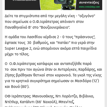
Δείτε τα στιγμιότυπα από την μεγάλη νίκη - "οξυγόνο"
που σημείωσε ο Ο.Φ.Ιεράπετρας απέναντι στον
Παναθηναϊκό Β' στο "Βουζουνεράκειο".
Η ομάδα του Λασιθίου κέρδισε 2 - 0 τους "πράσινους",
έφτασε τους 30 βαθμούς, και "πατάει" πιο γερά στην
Super League 2, ενώ απομένουν ακόμα επτά παιχνίδια
μέχρι το τέλος.
Ο Ο.Φ.Ιεράπετρας κατάφερε και ανταπεξήλθε παρά
το σοκ πριν τον αγώνα όταν οι Αντερέγκεν, Καρδάρης, και
Ζήσης βρέθηκαν θετικοί στον κορονοιό. Τα γκολ της νίκης
για το κρητικό συγκρότημα σημείωσαν οι Μεσιδόρο (12΄)
και Βουό (80').
ΟΦ Ιεράπετρας: Μανουσάκης, Ντι Λορέντζο, Βιβάνκο,
Ντέτλερ, Κατάλντι (66′ Νεκούλ), Μπενίτεζ,