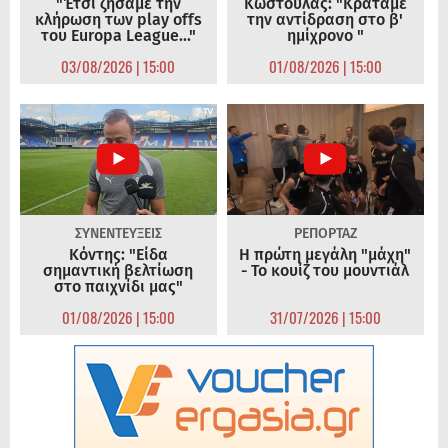
"Έτσι ζήσαμε την
Κωστούλας: "Κρατάμε
κλήρωση των play offs
την αντίδραση στο β'
του Europa League..."
ημίχρονο "
03/08/2026 | 15:00
01/08/2026 | 15:00
ΣΥΝΕΝΤΕΥΞΕΙΣ
ΡΕΠΟΡΤΑΖ
Κόντης: "Είδα
Η πρώτη μεγάλη "μάχη"
σημαντική βελτίωση
- Το κουίζ του μουντιάλ
στο παιχνίδι μας"
01/08/2026 | 15:00
31/07/2026 | 15:00