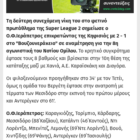
Τη δεύτερη συνεχόμενη νίκη του στο φετινό
πρωτάθλημα της Super League 2 σημείωσε ο
Ο.Φ.Ιεράπετρας επικρατώντας της Κηφισιάς με 2 - 1
στο "Βουζουνεράκειο" σε αναμέτρηση για την 8η
αγωνιστική του Νοτίου Ομίλου.
Το κρητικό συγκρότημα
έφτασε τους 8 βαθμούς και βρίσκεται στην 10η θέση της
κατάταξης μαζί με Χανιά, Α.Ε. Καραϊσκάκη και Διαγόρα.
Οι φιλοξενούμενοι προηγήθηκαν στο 34' με τον Τετέι,
όμως η ομάδα του Βεργέτη έφτασε στην ανατροπή με
τέρματα των Μεσιδόρο στην εκπνοή του πρώτου μέρους
και Αντερέγκεν στο 61'.
Ο.Φ.Ιεράπετρας:
Καραγκιόζης, Τορίμπιο, Κάρδαρης,
Μεσσιδόρο (88΄Καζάου), Κατάλντι (46΄Κοντοές), Ντι
Λορέντζο, Μπενίτεζ, Λεμονής (69΄Ντε Λορέντζι), Βουό,
Χιντζίδης (69΄Ψάνης), Αντερέγκεν (69΄Τασιουλής)