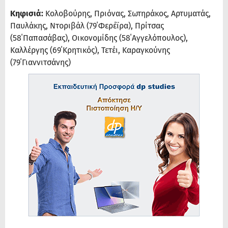
Κηφισιά:
Κολοβούρης, Πριόνας, Σωτηράκος, Αρτυματάς,
Παυλάκης, Ντοριβάλ (79΄Φερέϊρα), Πρίτσας
(58΄Παπασάβας), Οικονομίδης (58΄Αγγελόπουλος),
Καλλέργης (69΄Κρητικός), Τετέι, Καραγκούνης
(79΄Γιαννιτσάνης)