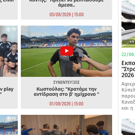
άμεσα..
05/08/2026 | 15:00
22/06
Εκπο
"Στρ
2026
ΣΥΝΕΝΤΕΥΞΕΙΣ
Αφιερ
ν play
Κωστούλας: "Κρατάμε την
Κύπελ
"
αντίδραση στο β' ημίχρονο "
παρου
Καναδ
01/08/2026 | 15:00
και η