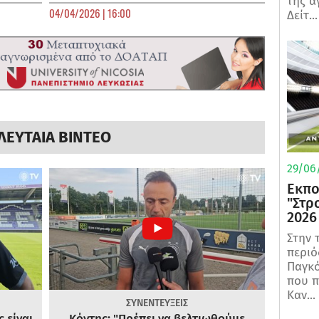
της α
04/04/2026 | 16:00
Δείτ...
ΛΕΥΤΑΙΑ ΒΙΝΤΕΟ
29/06/
Εκπο
"Στρ
2026
Στην 
περιό
Παγκό
που π
Καν...
ΣΥΝΕΝΤΕΥΞΕΙΣ
 είναι
Κόντης: "Πρέπει να βελτιωθούμε