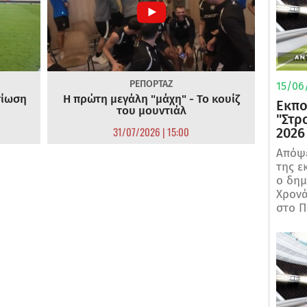
ΡΕΠΟΡΤΑΖ
15/06/
τίωση
Η πρώτη μεγάλη "μάχη" - Το κουίζ
Εκπο
του μουντιάλ
"Στρ
31/07/2026 | 15:00
2026
Απόψε
της ε
ο δη
Χρονά
στο Π