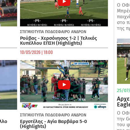
Ο ΟΦΗ
Μπρέν
παιχν
στο π
της π
ΣΤΙΓΜΙΟΤΥΠΑ
ΠΟΔΌΣΦΑΙΡΟ ΑΝΔΡΏΝ
Ρούβας - Χερσόνησος 1-2 | Τελικός
Κυπέλλου ΕΠΣΗ (Highlights)
10/05/2026 | 18:00
25/07/
Αρχε
Eagl
Ο ΟΦΗ
ΣΤΙΓΜΙΟΤΥΠΑ
ΠΟΔΌΣΦΑΙΡΟ ΑΝΔΡΏΝ
την G
λλο
Εργοτέλης - Αγία Βαρβάρα 5-0
του φ
(Highlights)