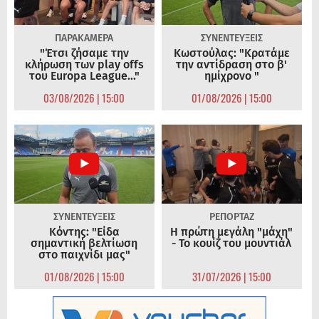
ΠΑΡΑΚΑΜΕΡΑ
ΣΥΝΕΝΤΕΥΞΕΙΣ
"Έτσι ζήσαμε την
Κωστούλας: "Κρατάμε
κλήρωση των play offs
την αντίδραση στο β'
του Europa League..."
ημίχρονο "
03/08/2026 | 15:00
01/08/2026 | 15:00
ΣΥΝΕΝΤΕΥΞΕΙΣ
ΡΕΠΟΡΤΑΖ
Κόντης: "Είδα
Η πρώτη μεγάλη "μάχη"
σημαντική βελτίωση
- Το κουίζ του μουντιάλ
στο παιχνίδι μας"
01/08/2026 | 15:00
31/07/2026 | 15:00