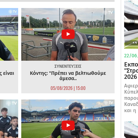
22/06
Εκπο
ΣΥΝΕΝΤΕΥΞΕΙΣ
"Στρ
 είναι
Κόντης: "Πρέπει να βελτιωθούμε
2026
άμεσα..
Αφιερ
05/08/2026 | 15:00
Κύπελ
παρου
Καναδ
και η