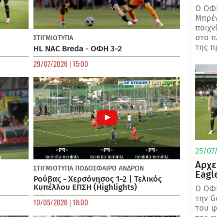
Ο ΟΦΗ
Μπρέν
παιχν
στο π
ΣΤΙΓΜΙΟΤΥΠΑ
της π
HL NAC Breda - ΟΦΗ 3-2
29/07/2026 | 15:00
25/07/
Αρχε
ΣΤΙΓΜΙΟΤΥΠΑ
ΠΟΔΌΣΦΑΙΡΟ ΑΝΔΡΏΝ
Eagl
Ρούβας - Χερσόνησος 1-2 | Τελικός
Κυπέλλου ΕΠΣΗ (Highlights)
Ο ΟΦΗ
την G
10/05/2026 | 18:00
του φ