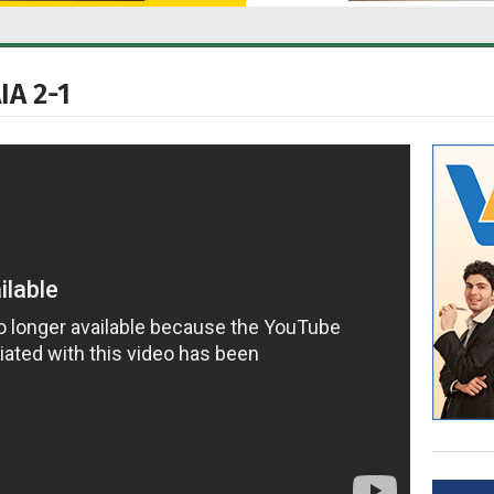
Α 2-1