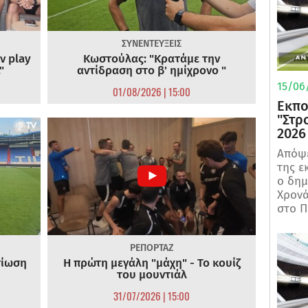
ΣΥΝΕΝΤΕΥΞΕΙΣ
ν play
Κωστούλας: "Κρατάμε την
"
αντίδραση στο β' ημίχρονο "
15/06/
01/08/2026 | 15:00
Εκπο
"Στρ
2026
Απόψε
της ε
ο δη
Χρονά
στο Π
ΡΕΠΟΡΤΑΖ
τίωση
Η πρώτη μεγάλη "μάχη" - Το κουίζ
του μουντιάλ
31/07/2026 | 15:00