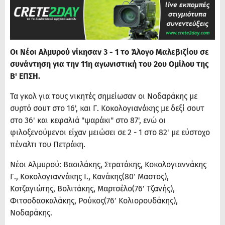
Οι Νέοι Αλμυρού νίκησαν 3 - 1 το Άλογο Μαλεβιζίου σε
συνάντηση για την 11η αγωνιστική του 2ου Ομίλου της
Β' ΕΠΣΗ.
Τα γκολ για τους νικητές σημείωσαν οι Νοδαράκης με
συρτό σουτ στο 16', και Γ. Κοκολογιανάκης με δεξί σουτ
στο 36' και κεφαλιά "ψαράκι" στο 87', ενώ οι
φιλοξενούμενοι είχαν μειώσει σε 2 - 1 στο 82' με εύστοχο
πέναλτι του Πετράκη.
Νέοι Αλμυρού: Βασιλάκης, Στρατάκης, Κοκολογιαννάκης
Γ., Κοκολογιαννάκης Ι., Κανάκης(80′ Μαστος),
Κοτζαγιώτης, Βολιτάκης, Μαρτσέλο(76′ Τζανής),
Φιτσοδασκαλάκης, Ρούκος(76′ Κολιορουδάκης),
Νοδαράκης.