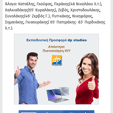
Άλογο: Κατσέλης, Γκούφας, Περάκης(48 Νικολάου λ.τ.),
Χαλκιαδάκης(65′ Κυραλάκης), Ζεβός, Χριστοδουλάκης,
Συνολάκης(46′ Ζερβός Γ.), Πυτικάκης, Νικηφόρος,
Σημαιάκης, Γκιαουράκης( 65′ Πατεράκης- 83′ Περδικάκης
λ.τ.).