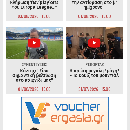
κλήρωση των play offs
την αντίδραση στο β'
του Europa League..."
ημίχρονο "
03/08/2026 | 15:00
01/08/2026 | 15:00
ΣΥΝΕΝΤΕΥΞΕΙΣ
ΡΕΠΟΡΤΑΖ
Κόντης: "Είδα
Η πρώτη μεγάλη "μάχη"
σημαντική βελτίωση
- Το κουίζ του μουντιάλ
στο παιχνίδι μας"
01/08/2026 | 15:00
31/07/2026 | 15:00