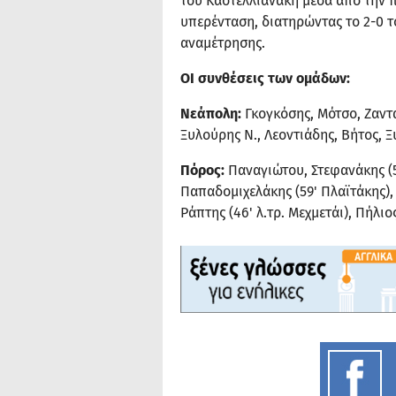
του Καστελλιανάκη μέσα από την π
υπερένταση, διατηρώντας το 2-0 το
αναμέτρησης.
ΟΙ συνθέσεις των ομάδων:
Νεάπολη:
Γκογκόσης, Μότσο, Ζαντ
Ξυλούρης Ν., Λεοντιάδης, Βήτος, 
Πόρος:
Παναγιώτου, Στεφανάκης (5
Παπαδομιχελάκης (59' Πλαϊτάκης),
Ράπτης (46' λ.τρ. Μεχμετάι), Πήλιο