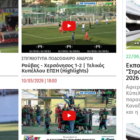
22/06
ΣΤΙΓΜΙΟΤΥΠΑ
ΠΟΔΌΣΦΑΙΡΟ ΑΝΔΡΏΝ
Εκπο
Ρούβας - Χερσόνησος 1-2 | Τελικός
Κυπέλλου ΕΠΣΗ (Highlights)
"Στρ
2026
10/05/2026 | 18:00
Αφιερ
Κύπελ
παρου
Καναδ
και η