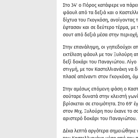
Στο 34' ο Πόρος κατάφερε να πάρε
φάουλ από τα δεξιά και ο Καστελλ
δίχτυα του Γκογκόση, ανοίγοντας 
έφτασαν και σε δεύτερο τέρμα, με
σουτ από δεξιά μέσα στην περιοχή,
Στην επανάληψη, οι γηπεδούχοι απ
εκτέλεση φάουλ με τον Ξυλούρη α
δεξί δοκάρι του Παναγιώτου. Λίγο 
στιγμή, με τον Καστελλιανάκη να δ
πλασέ απέναντι στον Γκογκόση, ό
Στην αμέσως επόμενη φάση ο Καστε
σούταρε δυνατά στην κλειστή γωνία
βρίσκεται σε ετοιμότητα. Στο 69' 
στον Μιχ. Ξυλούρη που έκανε το σ
αριστερό δοκάρι του Παναγιώτου.
Δέκα λεπτά αργότερα σημειώθηκε ν