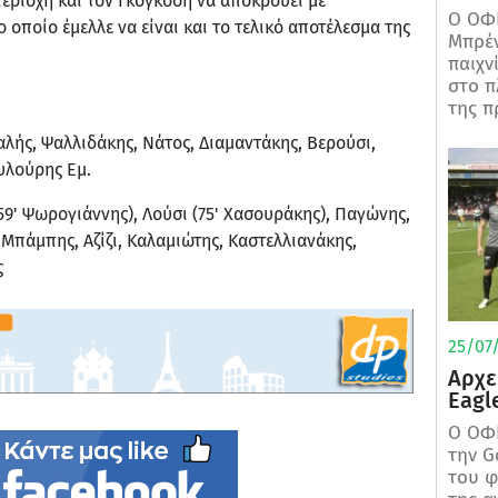
εριοχή και τον Γκογκόση να αποκρούει με
Ο ΟΦΗ
 οποίο έμελλε να είναι και το τελικό αποτέλεσμα της
Μπρέν
παιχν
στο π
της π
αλής, Ψαλλιδάκης, Νάτος, Διαμαντάκης, Βερούσι,
Ξυλούρης Εμ.
9' Ψωρογιάννης), Λούσι (75' Χασουράκης), Παγώνης,
 Μπάμπης, Αζίζι, Καλαμιώτης, Καστελλιανάκης,
ς
25/07/
Αρχε
Eagl
Ο ΟΦΗ
την G
του φ