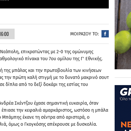
16:00
ΜΟΙΡΑΣΟΥ ΤΟ:
Νεάπολη, επικρατώντας με 2-0 της ομώνυμης
βαθμολογικό πίνακα του 7ου ομίλου της Γ' Εθνικής.
χή της μπάλας και την πρωτοβουλία των κινήσεων
ας την πρώτη καλή στιγμή με το δυνατό μακρινό σουτ
ε δίπλα από το δεξί δοκάρι της εστίας του
Ανδρέα Σκέντζου έχασε σημαντική ευκαιρία, όταν
 έπιασε την κεφαλιά αμαρκάριστος, ωστόσο η μπάλα
ο Μπάμπης έκανε τη σέντρα από αριστερά, ο
λιά, όμως ο Γκογκόσης απέκρουσε με δυσκολία.