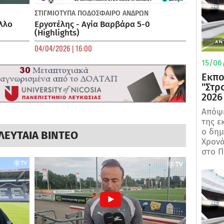
ΣΤΙΓΜΙΟΤΥΠΑ
ΠΟΔΌΣΦΑΙΡΟ ΑΝΔΡΏΝ
λλο
Εργοτέλης - Αγία Βαρβάρα 5-0
(Highlights)
04/04/2026 | 16:00
15/06/
Εκπο
"Στρ
2026
Απόψε
της ε
ο δη
ΛΕΥΤΑΙΑ ΒΙΝΤΕΟ
Χρονά
στο Π