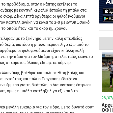
ι το προβάδισμα, όταν ο Ράπτης έκτέλεσε το
ιανάκης με κοντινή κεφαλιά έστειλε τη μπάλα στα
το σκορ. Δέκα λεπτά αργότερα οι φιλοξενούμενοι
 τον Καστελλιανάκη να κάνει το 2-0 με εντυπωσιακό
 το οποίο ήταν και το σκορ ημιχρόνου.
είλησαν με το ξεκίνημα με την καλή απευθείας
πό δεξιά, ωστόσο η μπάλα πέρασε λίγο έξω από το
αργότερα οι φιλοξενούμενοι είχαν κι άλλη καλή
ίνει την πάσα για τον Μπάμπη, ο τελευταίος έκανε το
μως ο τερματοφύλακας έδιωξε σε κόρνερ.
λλιανάκης βρέθηκε και πάλι σε θέση βολής και
, εντούτοις και πάλι ο Γκογκόσης έδειξε να
έγινε έμμεσο για τη Νεάπολη, ο Διαμαντάκης έστρωσε
ουτ, όμως η μπάλα κατέληξε λίγο έξω από το
28/07/
Αρχε
έα μεγάλη ευκαιρία για τον Πόρο, με το δυνατό σουτ
ΟΦΗ 