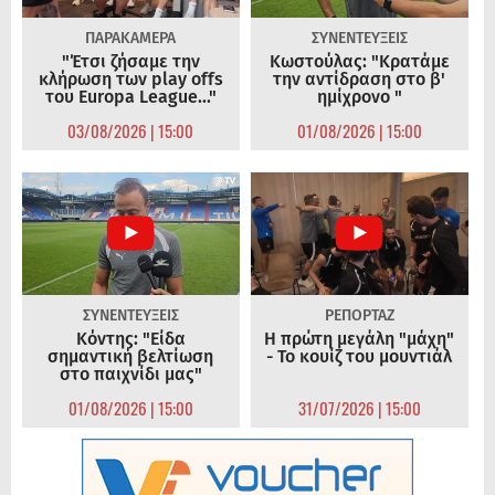
ΠΑΡΑΚΑΜΕΡΑ
ΣΥΝΕΝΤΕΥΞΕΙΣ
"Έτσι ζήσαμε την
Κωστούλας: "Κρατάμε
κλήρωση των play offs
την αντίδραση στο β'
του Europa League..."
ημίχρονο "
03/08/2026 | 15:00
01/08/2026 | 15:00
ΣΥΝΕΝΤΕΥΞΕΙΣ
ΡΕΠΟΡΤΑΖ
Κόντης: "Είδα
Η πρώτη μεγάλη "μάχη"
σημαντική βελτίωση
- Το κουίζ του μουντιάλ
στο παιχνίδι μας"
01/08/2026 | 15:00
31/07/2026 | 15:00