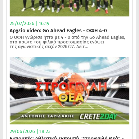
25/07/2026 | 16:19
Αρχείο video: Go Ahead Eagles - ΟΦΗ 4-0
Ο ΟΦΗ γνώρισε ήττα με 4 - 0 από την Go Ahead Eagles,
στο πρώτο του φιλικό προετοιμασίας ενόψει
της αγωνιστικής σεζόν 2026/27. Δείτ...
29/06/2026 | 18:23
Εκπομπές: Αθλητική εκπομπή "Στρογγυλή Θεά" -