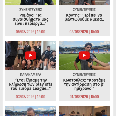
ΣΥΝΕΝΤΕΥΞΕΙΣ
ΣΥΝΕΝΤΕΥΞΕΙΣ
Ρομάνο: "Τα
Κόντης: "Πρέπει να
συναισθήματά μας
βελτιωθούμε άμεσα..
είναι περίεργα..."
05/08/2026 | 15:00
05/08/2026 | 15:00
ΠΑΡΑΚΑΜΕΡΑ
ΣΥΝΕΝΤΕΥΞΕΙΣ
"Έτσι ζήσαμε την
Κωστούλας: "Κρατάμε
κλήρωση των play offs
την αντίδραση στο β'
του Europa League..."
ημίχρονο "
03/08/2026 | 15:00
01/08/2026 | 15:00