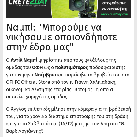
Ναμπί: "Μπορούμε να
νικήσουμε οποιονδήποτε
στην έδρα μας"
Ο
Αντίλ Ναμπί
ψηφίστηκε από τους φιλάθλους της
ομάδας του
ΟΦΗ
ως ο
πολυτιμότερος
ποδοσφαιριστής
για τον μήνα
Νοέμβριο
και παρέλαβε το βραβείο του στο
OFI FC Official Store από τον κ. Γιάννη Χαλκιαδάκη,
οικονομικό Δ/ντή της εταιρίας "Βότομος", η οποία
αποτελεί χορηγό της ομάδας.
Ο Άγγλος επιθετικός μίλησε στην κάμερα για τη βράβευσή
του, για το χρονικό διάστημα επιστροφής του στη δράση
και για το Σαββατιάτικο (14/12) ματς με τον Άρη στο "Θ.
Βαρδινογιάννης".