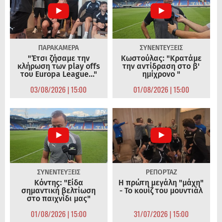
ΠΑΡΑΚΑΜΕΡΑ
ΣΥΝΕΝΤΕΥΞΕΙΣ
"Έτσι ζήσαμε την
Κωστούλας: "Κρατάμε
κλήρωση των play offs
την αντίδραση στο β'
του Europa League..."
ημίχρονο "
03/08/2026 | 15:00
01/08/2026 | 15:00
ΣΥΝΕΝΤΕΥΞΕΙΣ
ΡΕΠΟΡΤΑΖ
Κόντης: "Είδα
Η πρώτη μεγάλη "μάχη"
σημαντική βελτίωση
- Το κουίζ του μουντιάλ
στο παιχνίδι μας"
01/08/2026 | 15:00
31/07/2026 | 15:00