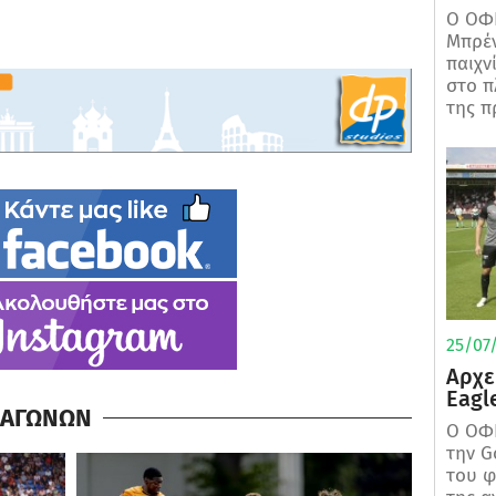
Ο ΟΦΗ
Μπρέν
παιχν
στο π
της π
25/07/
Αρχε
Eagl
Α ΑΓΩΝΩΝ
Ο ΟΦΗ
την G
του φ