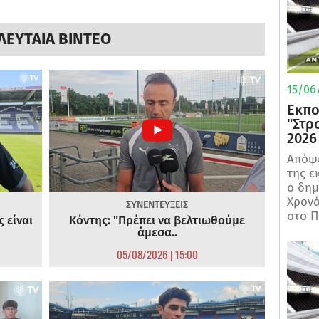
ΛΕΥΤΑΙΑ ΒΙΝΤΕΟ
15/06/
Εκπο
"Στρ
2026
Απόψε
της ε
ο δη
Χρονά
ΣΥΝΕΝΤΕΥΞΕΙΣ
στο Π
 είναι
Κόντης: "Πρέπει να βελτιωθούμε
άμεσα..
05/08/2026 | 15:00