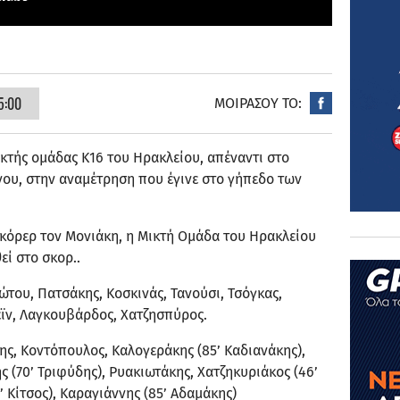
5:00
ΜΟΙΡΑΣΟΥ ΤΟ:
Μικτής ομάδας Κ16 του Ηρακλείου, απέναντι στο
νου, στην αναμέτρηση που έγινε στο γήπεδο των
 σκόρερ τον Μονιάκη, η Μικτή Ομάδα του Ηρακλείου
εί στο σκορ..
ου, Πατσάκης, Κοσκινάς, Τανούσι, Τσόγκας,
ϊν, Λαγκουβάρδος, Χατζησπύρος.
ς, Κοντόπουλος, Καλογεράκης (85’ Καδιανάκης),
 (70’ Τριφύδης), Ρυακιωτάκης, Χατζηκυριάκος (46’
 Κίτσος), Καραγιάννης (85’ Αδαμάκης)