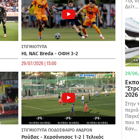
της α
Δείτ...
ΣΤΙΓΜΙΟΤΥΠΑ
HL NAC Breda - ΟΦΗ 3-2
29/07/2026 | 15:00
29/06/
Εκπο
"Στρ
2026
Στην 
περιό
Παγκό
που π
Καν...
ΣΤΙΓΜΙΟΤΥΠΑ
ΠΟΔΌΣΦΑΙΡΟ ΑΝΔΡΏΝ
Ρούβας - Χερσόνησος 1-2 | Τελικός