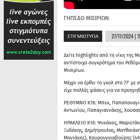
ΓΗΠΕΔΟ ΜΙΣΙΡΙΩΝ
27/11/2024 | 1
ΣΤΙΓΜΙΟΤΥΠΑ
Δείτε highlights από τη νίκη της 
αντίστοιχο συγκρότημα του Ρεθύμ
Μισιρίων.
Μέχρι να έρθει το γκολ στο 77’ με
είχε πολλές φάσεις για να προηγηθ
ΡΕΘΥΜΝΟ Κ16: Μπεκ, Παπαπαναγιώτ
Αντωνίου, Παπαγιαννάκης, Χουσσε
ΗΡΑΚΛΕΙΟ Κ16: Ψυκάκος, Μαριετάκη
Ξυδάκης, Δημήτρουλας, Ματθαιάκης
Μονιάκης), Κουρουγκιαβούρης (46’