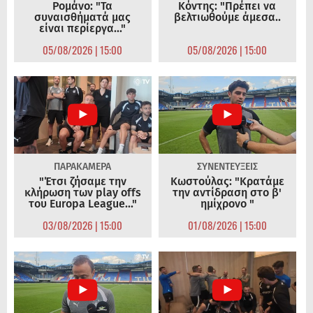
Ρομάνο: "Τα
Κόντης: "Πρέπει να
συναισθήματά μας
βελτιωθούμε άμεσα..
είναι περίεργα..."
05/08/2026 | 15:00
05/08/2026 | 15:00
ΠΑΡΑΚΑΜΕΡΑ
ΣΥΝΕΝΤΕΥΞΕΙΣ
"Έτσι ζήσαμε την
Κωστούλας: "Κρατάμε
κλήρωση των play offs
την αντίδραση στο β'
του Europa League..."
ημίχρονο "
03/08/2026 | 15:00
01/08/2026 | 15:00