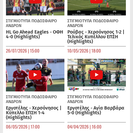
ΣΤΙΓΜΙΟΤΥΠΑ
ΠΟΔΌΣΦΑΙΡΟ
ΣΤΙΓΜΙΟΤΥΠΑ
ΠΟΔΌΣΦΑΙΡΟ
ΑΝΔΡΏΝ
ΑΝΔΡΏΝ
HL Go Ahead Eagles - ΟΦΗ
Ρούβας - Χερσόνησος 1-2 |
4-0 (Highlights)
Τελικός Κυπέλλου ΕΠΣΗ
(Highlights)
26/07/2026 | 15:00
10/05/2026 | 18:00
ΣΤΙΓΜΙΟΤΥΠΑ
ΠΟΔΌΣΦΑΙΡΟ
ΣΤΙΓΜΙΟΤΥΠΑ
ΠΟΔΌΣΦΑΙΡΟ
ΑΝΔΡΏΝ
ΑΝΔΡΏΝ
Εργοτέλης - Χερσόνησος |
Εργοτέλης - Αγία Βαρβάρα
Κύπελλο ΕΠΣΗ 1-4
5-0 (Highlights)
(Highlights)
06/05/2026 | 17:00
04/04/2026 | 16:00