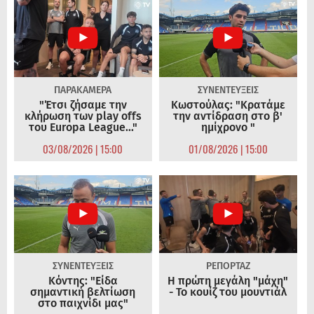
ΠΑΡΑΚΑΜΕΡΑ
ΣΥΝΕΝΤΕΥΞΕΙΣ
"Έτσι ζήσαμε την
Κωστούλας: "Κρατάμε
κλήρωση των play offs
την αντίδραση στο β'
του Europa League..."
ημίχρονο "
03/08/2026 | 15:00
01/08/2026 | 15:00
ΣΥΝΕΝΤΕΥΞΕΙΣ
ΡΕΠΟΡΤΑΖ
Κόντης: "Είδα
Η πρώτη μεγάλη "μάχη"
σημαντική βελτίωση
- Το κουίζ του μουντιάλ
στο παιχνίδι μας"