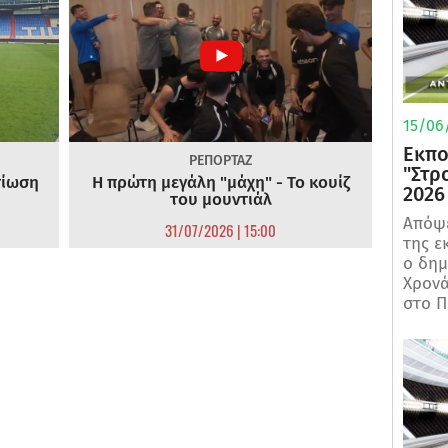
15/06/
Εκπο
ΡΕΠΟΡΤΑΖ
"Στρ
τίωση
Η πρώτη μεγάλη "μάχη" - Το κουίζ
2026
του μουντιάλ
Απόψε
31/07/2026 | 15:00
της ε
ο δη
Χρονά
στο Π