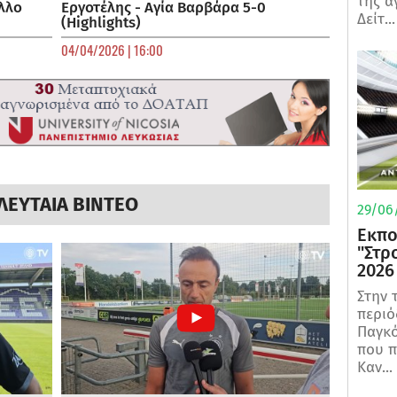
της α
λλο
Εργοτέλης - Αγία Βαρβάρα 5-0
Δείτ...
(Highlights)
04/04/2026 | 16:00
ΛΕΥΤΑΙΑ ΒΙΝΤΕΟ
29/06/
Εκπο
"Στρ
2026
Στην 
περιό
Παγκό
που π
Καν...