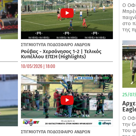
Ο ΟΦΗ
Μπρέν
παιχν
στο π
της π
ΣΤΙΓΜΙΟΤΥΠΑ
ΠΟΔΌΣΦΑΙΡΟ ΑΝΔΡΏΝ
Ρούβας - Χερσόνησος 1-2 | Τελικός
Κυπέλλου ΕΠΣΗ (Highlights)
10/05/2026 | 18:00
25/07/
Αρχε
Eagl
Ο ΟΦΗ
την G
του φ
ΣΤΙΓΜΙΟΤΥΠΑ
ΠΟΔΌΣΦΑΙΡΟ ΑΝΔΡΏΝ