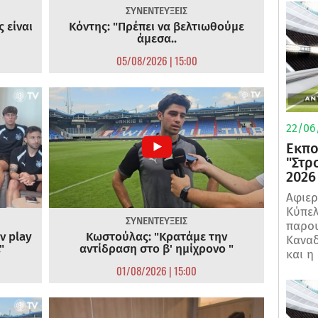
ΣΥΝΕΝΤΕΥΞΕΙΣ
 είναι
Κόντης: "Πρέπει να βελτιωθούμε
άμεσα..
05/08/2026 | 15:00
22/06
Εκπο
"Στρ
2026
Αφιερ
Κύπελ
ΣΥΝΕΝΤΕΥΞΕΙΣ
παρου
ν play
Κωστούλας: "Κρατάμε την
Καναδ
"
αντίδραση στο β' ημίχρονο "
και η
01/08/2026 | 15:00