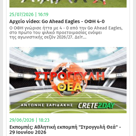
25/07/2026 | 16:19
Αρχείο video: Go Ahead Eagles - ΟΦΗ 4-0
Ο ΟΦΗ γνώρισε ήττα με 4 - 0 από την Go Ahead Eagles,
στο πρώτο του φιλικό προετοιμασίας ενόψει
της αγωνιστικής σεζόν 2026/27. Δείτ...
29/06/2026 | 18:23
Εκπομπές: Αθλητική εκπομπή "Στρογγυλή Θεά" -
29 Ιουνίου 2026