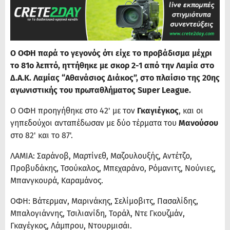
Ο ΟΦΗ παρά το γεγονός ότι είχε το προβάδισμα μέχρι
το 81ο λεπτό, ηττήθηκε με σκορ 2-1 από την Λαμία στο
Δ.Α.Κ. Λαμίας “Αθανάσιος Διάκος”, στο πλαίσιο της 20ης
αγωνιστικής του πρωταθλήματος Super League.
Ο ΟΦΗ προηγήθηκε στο 42' με τον
Γκαγιέγκος
, και οι
γηπεδούχοι ανταπέδωσαν με δύο τέρματα του
Μανούσου
στο 82' και το 87'.
ΛΑΜΙΑ: Σαράνοβ, Μαρτίνεθ, Μαζουλουξής, Αντέτζο,
Προβυδάκης, Τσούκαλος, Μπεχαράνο, Ρόμανιτς, Νούνιες,
Μπανγκουρά, Καραμάνος.
ΟΦΗ: Βάτερμαν, Μαρινάκης, Σελίμοβιτς, Πασαλίδης,
Μπαλογιάννης, Τσιλιανίδη, Τοράλ, Ντε Γκουζμάν,
Γκαγέγκος, Λάμπρου, Ντουρμισάι.