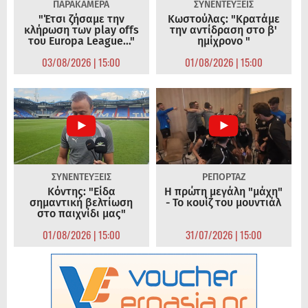
ΠΑΡΑΚΑΜΕΡΑ
ΣΥΝΕΝΤΕΥΞΕΙΣ
"Έτσι ζήσαμε την
Κωστούλας: "Κρατάμε
κλήρωση των play offs
την αντίδραση στο β'
του Europa League..."
ημίχρονο "
03/08/2026 | 15:00
01/08/2026 | 15:00
ΣΥΝΕΝΤΕΥΞΕΙΣ
ΡΕΠΟΡΤΑΖ
Κόντης: "Είδα
Η πρώτη μεγάλη "μάχη"
σημαντική βελτίωση
- Το κουίζ του μουντιάλ
στο παιχνίδι μας"
01/08/2026 | 15:00
31/07/2026 | 15:00