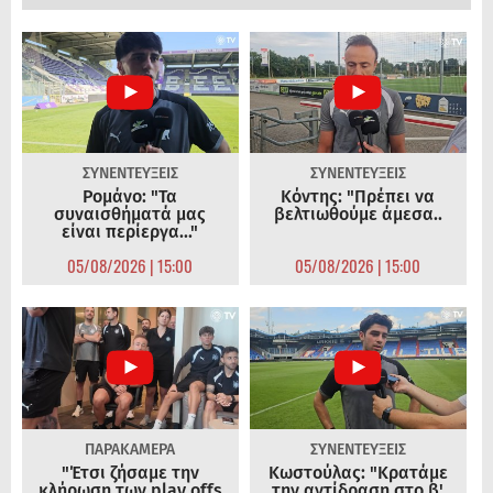
ΣΥΝΕΝΤΕΥΞΕΙΣ
ΣΥΝΕΝΤΕΥΞΕΙΣ
Ρομάνο: "Τα
Κόντης: "Πρέπει να
συναισθήματά μας
βελτιωθούμε άμεσα..
είναι περίεργα..."
05/08/2026 | 15:00
05/08/2026 | 15:00
ΠΑΡΑΚΑΜΕΡΑ
ΣΥΝΕΝΤΕΥΞΕΙΣ
"Έτσι ζήσαμε την
Κωστούλας: "Κρατάμε
κλήρωση των play offs
την αντίδραση στο β'