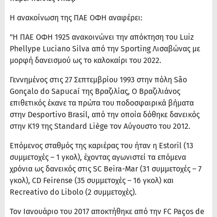
Η ανακοίνωση της ΠΑΕ ΟΦΗ αναφέρει:
"Η ΠΑΕ ΟΦΗ 1925 ανακοινώνει την απόκτηση του Luiz
Phellype Luciano Silva από την Sporting Λισαβώνας με
μορφή δανεισμού ως το καλοκαίρι του 2022.
Γεννημένος στις 27 Σεπτεμβρίου 1993 στην πόλη São
Gonçalo do Sapucaí της Βραζιλίας, Ο Βραζιλιάνος
επιθετικός έκανε τα πρώτα του ποδοσφαιρικά βήματα
στην Desportivo Brasil, από την οποία δόθηκε δανεικός
στην Κ19 της Standard Liège τον Αύγουστο του 2012.
Επόμενος σταθμός της καριέρας του ήταν η Estoril (13
συμμετοχές – 1 γκολ), έχοντας αγωνιστεί τα επόμενα
χρόνια ως δανεικός στις SC Beira-Mar (31 συμμετοχές – 7
γκολ), CD Feirense (35 συμμετοχές – 16 γκολ) και
Recreativo do Libolo (2 συμμετοχές).
Τον Ιανουάριο του 2017 αποκτήθηκε από την FC Paços de