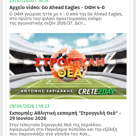
25/07/2026 | 16:19
Αρχείο video: Go Ahead Eagles - ΟΦΗ 4-0
Ο ΟΦΗ γνώρισε ήττα με 4 - 0 από την Go Ahead Eagles,
στο πρώτο του φιλικό προετοιμασίας ενόψει
της αγωνιστικής σεζόν 2026/27. Δείτ...
29/06/2026 | 18:23
Εκπομπές: Αθλητική εκπομπή "Στρογγυλή Θεά" -
29 Ιουνίου 2026
Στην τελευταία Στρογγυλή Θεά της περιόδου.
Αφιερωμένη στο Παγκόσμιο Κύπελλο και την εξέλιξη
που παρουσιάζει στα γήπεδα του Καν...