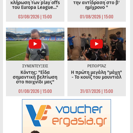
κλήρωση των play offs
την αντίδραση στο β'
του Europa League..."
ημίχρονο "
03/08/2026 | 15:00
01/08/2026 | 15:00
ΣΥΝΕΝΤΕΥΞΕΙΣ
ΡΕΠΟΡΤΑΖ
Κόντης: "Είδα
Η πρώτη μεγάλη "μάχη"
σημαντική βελτίωση
- Το κουίζ του μουντιάλ
στο παιχνίδι μας"
01/08/2026 | 15:00
31/07/2026 | 15:00