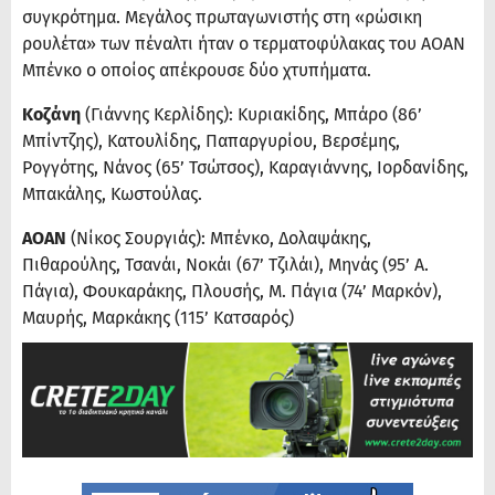
συγκρότημα. Μεγάλος πρωταγωνιστής στη «ρώσικη
ρουλέτα» των πέναλτι ήταν ο τερματοφύλακας του ΑΟΑΝ
Μπένκο ο οποίος απέκρουσε δύο χτυπήματα.
Κοζάνη
(Γιάννης Κερλίδης): Κυριακίδης, Μπάρο (86’
Μπίντζης), Κατουλίδης, Παπαργυρίου, Βερσέμης,
Ρογγότης, Νάνος (65’ Τσώτσος), Καραγιάννης, Ιορδανίδης,
Μπακάλης, Κωστούλας.
ΑΟΑΝ
(Νίκος Σουργιάς): Μπένκο, Δολαψάκης,
Πιθαρούλης, Τσανάι, Νοκάι (67’ Τζιλάι), Μηνάς (95’ Α.
Πάγια), Φουκαράκης, Πλουσής, Μ. Πάγια (74’ Μαρκόν),
Μαυρής, Μαρκάκης (115’ Κατσαρός)