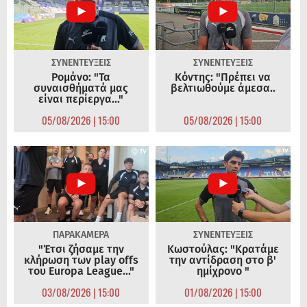
ΣΥΝΕΝΤΕΥΞΕΙΣ
ΣΥΝΕΝΤΕΥΞΕΙΣ
Ρομάνο: "Τα
Κόντης: "Πρέπει να
συναισθήματά μας
βελτιωθούμε άμεσα..
είναι περίεργα..."
05/08/2026 | 15:00
05/08/2026 | 15:00
ΠΑΡΑΚΑΜΕΡΑ
ΣΥΝΕΝΤΕΥΞΕΙΣ
"Έτσι ζήσαμε την
Κωστούλας: "Κρατάμε
κλήρωση των play offs
την αντίδραση στο β'
του Europa League..."
ημίχρονο "
03/08/2026 | 15:00
01/08/2026 | 15:00