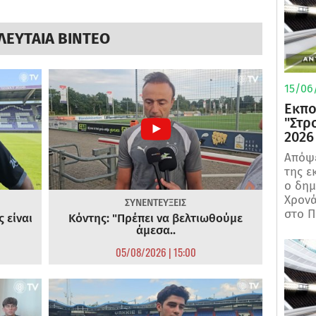
ΛΕΥΤΑΙΑ ΒΙΝΤΕΟ
15/06/
Εκπο
"Στρ
2026
Απόψε
της ε
ο δη
Χρονά
ΣΥΝΕΝΤΕΥΞΕΙΣ
στο Π
 είναι
Κόντης: "Πρέπει να βελτιωθούμε
άμεσα..
05/08/2026 | 15:00