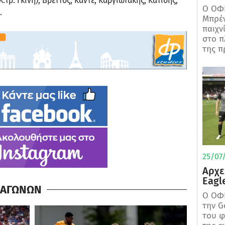
.τρ. Γκίνη), Βρεττός, Καντέ, Καργιωτάκης, Κατίδης,
Ο ΟΦΗ
.
Μπρέν
παιχν
στο π
της π
25/07/
Αρχε
Eagl
Α ΑΓΩΝΩΝ
Ο ΟΦΗ
την G
του φ