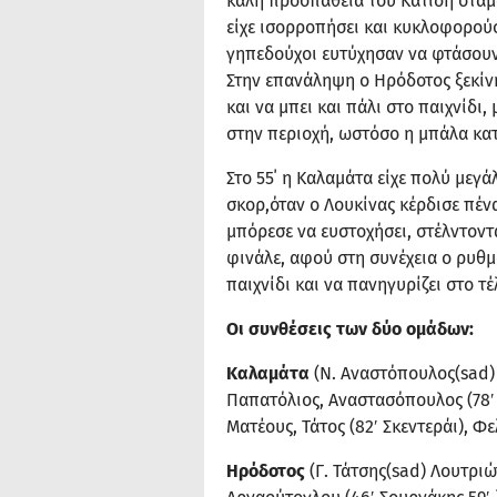
καλή προσπάθεια του Κατίδη σταμ
είχε ισορροπήσει και κυκλοφορούσ
γηπεδούχοι ευτύχησαν να φτάσουν 
Στην επανάληψη ο Ηρόδοτος ξεκίνη
και να μπει και πάλι στο παιχνίδι
στην περιοχή, ωστόσο η μπάλα κατ
Στο 55΄ η Καλαμάτα είχε πολύ μεγά
σκορ,όταν ο Λουκίνας κέρδισε πένα
μπόρεσε να ευστοχήσει, στέλντοντα
φινάλε, αφού στη συνέχεια ο ρυθμό
παιχνίδι και να πανηγυρίζει στο τ
Οι συνθέσεις των δύο ομάδων:
Καλαμάτα
(Ν. Αναστόπουλος(sad) 
Παπατόλιος, Αναστασόπουλος (78′ 
Ματέους, Τάτος (82′ Σκεντεράι), Φ
Ηρόδοτος
(Γ. Τάτσης(sad) Λουτριώ