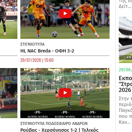
της α
Δείτ...
ΣΤΙΓΜΙΟΤΥΠΑ
HL NAC Breda - ΟΦΗ 3-2
29/07/2026 | 15:00
29/06/
Εκπο
"Στρ
2026
Στην 
περιό
Παγκό
που π
Καν...
ΣΤΙΓΜΙΟΤΥΠΑ
ΠΟΔΌΣΦΑΙΡΟ ΑΝΔΡΏΝ
Ρούβας - Χερσόνησος 1-2 | Τελικός