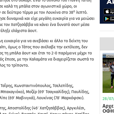
άτησε στο δοκάρι. Ενώ το σύνολο του Γιάννη Τάτση
ε καλά τη μπάλα στον αγωνιστικό χώρο, οι
ο
σε δεύτερο τέρμα με τον Λουκίνα στο 38
λεπτό.
σε δυναμικά και είχε μεγάλη ευκαιρία για να μειώσει
, με τον Χατζησάββα να κάνει ένα δυνατό σουτ μέσα
έληξε ελάχιστα άουτ.
λη ευκαιρία για να ανεβάσει κι άλλο το δείκτη του
λτι, όμως ο Τάτος που ανέλαβε την εκτέλεση, δεν
ς τη μπάλα άουτ και έτσι το 2-0 παρέμεινε μέχρι το
ς έπεσε, με την Καλαμάτα να διαχειρίζεται σωστά το
έλος το τρίποντο.
Ταΐρης, Κωνσταντινόπουλος, Τσελεπίδης,
Μπακαγιόκο), Μoζέρ (69′ Τσαγκαλίδης), Παυλίδης,
ελίπε (69′ Μαβινγκά), Λουκίνας (78′ Μαρκόφσκι).
28/07/
Αρχε
της, Αποστολίδης (46′ Χατζησάββας), Αργκιλέσι,
ΟΦΗ 