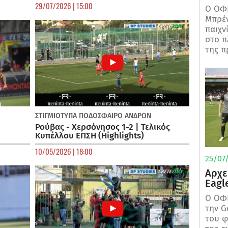
29/07/2026 | 15:00
Ο ΟΦΗ
Μπρέν
παιχν
στο π
της π
ΣΤΙΓΜΙΟΤΥΠΑ
ΠΟΔΌΣΦΑΙΡΟ ΑΝΔΡΏΝ
Ρούβας - Χερσόνησος 1-2 | Τελικός
Κυπέλλου ΕΠΣΗ (Highlights)
10/05/2026 | 18:00
25/07/
Αρχε
Eagl
Ο ΟΦΗ
την G
του φ