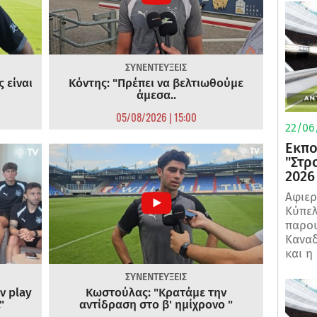
ΣΥΝΕΝΤΕΥΞΕΙΣ
 είναι
Κόντης: "Πρέπει να βελτιωθούμε
άμεσα..
05/08/2026 | 15:00
22/06
Εκπο
"Στρ
2026
Αφιερ
Κύπελ
παρου
Καναδ
και η
ΣΥΝΕΝΤΕΥΞΕΙΣ
ν play
Κωστούλας: "Κρατάμε την
"
αντίδραση στο β' ημίχρονο "