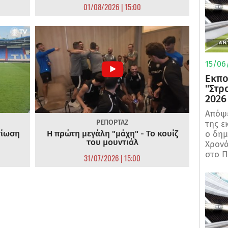
01/08/2026 | 15:00
15/06/
Εκπο
"Στρ
2026
Απόψε
ΡΕΠΟΡΤΑΖ
της ε
τίωση
Η πρώτη μεγάλη "μάχη" - Το κουίζ
ο δη
του μουντιάλ
Χρονά
στο Π
31/07/2026 | 15:00