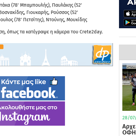
άκα (78' Μπαμπουλής), Παυλάκης (52'
οσνακίδης, Γιουκαρής, Ρούσσος (52'
υλος (78' Πετσίτης), Ντούνης, Μουκίδης
ηση, όπως τα κατέγραψε η κάμερα του Crete2day.
28/07/
Αρχε
ΟΦΗ 