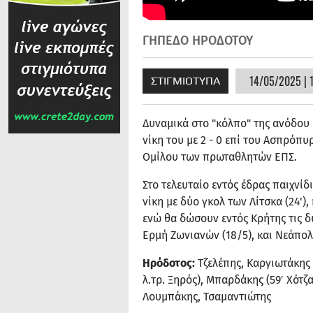
ΓΗΠΕΔΟ ΗΡΟΔΟΤΟΥ
14/05/2025 | 1
ΣΤΙΓΜΙΟΤΥΠΑ
Δυναμικά στο "κόλπο" της ανόδου 
νίκη του με 2 - 0 επί του Ασπρόπ
Ομίλου των πρωταθλητών ΕΠΣ.
Στο τελευταίο εντός έδρας παιχνίδ
νίκη με δύο γκολ των Λίτσκα (24'),
ενώ θα δώσουν εντός Κρήτης τις δ
Ερμή Ζωνιανών (18/5), και Νεάπολ
Ηρόδοτος:
Τζελέπης, Καργιωτάκης (
λ.τρ. Ξηρός), Μπαρδάκης (59′ Χότζ
Λουμπάκης, Τσαμαντιώτης