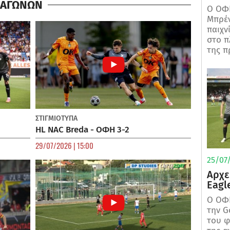
Α ΑΓΩΝΩΝ
Ο ΟΦΗ
Μπρέν
παιχν
στο π
της π
ΣΤΙΓΜΙΟΤΥΠΑ
HL NAC Breda - ΟΦΗ 3-2
29/07/2026 | 15:00
25/07/
Αρχε
Eagl
Ο ΟΦΗ
την G
του φ