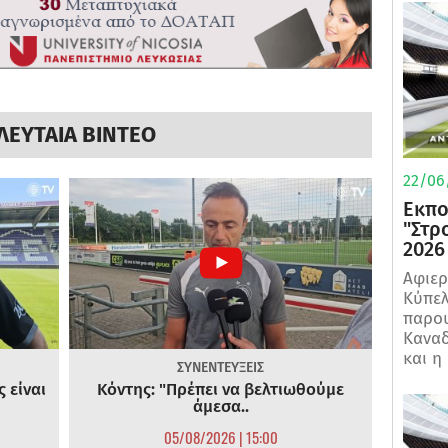
ΛΕΥΤΑΙΑ ΒΙΝΤΕΟ
22/06
Εκπο
"Στρ
2026
Αφιερ
Κύπελ
παρου
Καναδ
και η
ΣΥΝΕΝΤΕΥΞΕΙΣ
 είναι
Κόντης: "Πρέπει να βελτιωθούμε
άμεσα..
05/08/2026 | 15:00