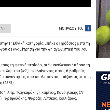
7:00
ΜΟΙΡΑΣΟΥ ΤΟ:
στην Γ' Εθνική κατηγορία μπήκε ο Ηρόδοτος μετά τη
υργου σε αναμέτρηση για την 4η αγωνιστική του 7ου
ι τους τη φετινή περίοδο, οι "κυανόλευκοι" πήραν τη
 και Χαρίτου (49'), ανεβαίνοντας στους 6 βαθμούς,
ύο συναντήσεις που υπολείπονται, παίζοντας με τους
η (25/5).
64' λ.τρ. Τζαγκαράκης), Χαρίτος, Κανδηλάκης (77'
α), Γαρεφαλάκης, Ψαρράς, Λίτσκας, Κοιλιάρας,