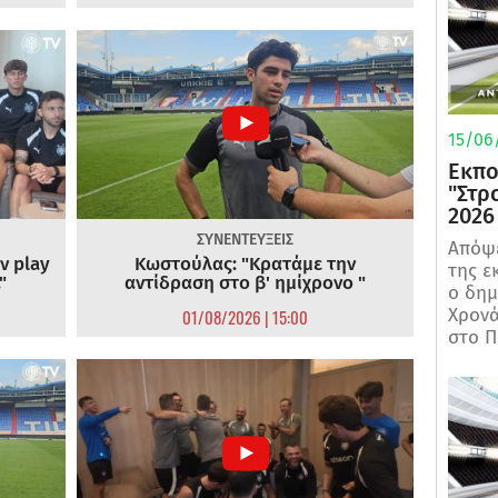
15/06/
Εκπο
"Στρ
2026
ΣΥΝΕΝΤΕΥΞΕΙΣ
Απόψε
ν play
Κωστούλας: "Κρατάμε την
της ε
"
αντίδραση στο β' ημίχρονο "
ο δη
Χρονά
01/08/2026 | 15:00
στο Π