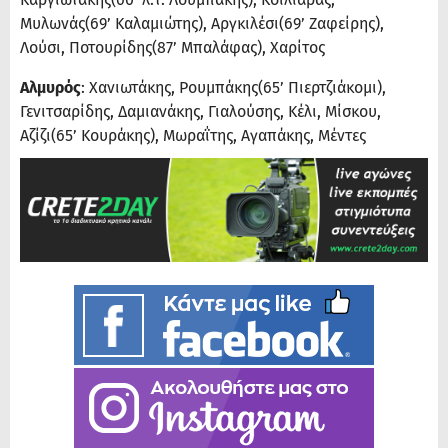
Μυλωνάς(69’ Καλαμιώτης), Αργκιλέσι(69’ Ζαφείρης),
Λούσι, Ποτουρίδης(87’ Μπαλάφας), Χαρίτος
Αλμυρός
: Χανιωτάκης, Ρουμπάκης(65’ Πιερτζιάκομι),
Γενιτσαρίδης, Δαμιανάκης, Γιαλούσης, Κέλι, Μίσκου,
Αζίζι(65’ Κουράκης), Μωραΐτης, Αγαπάκης, Μέντες