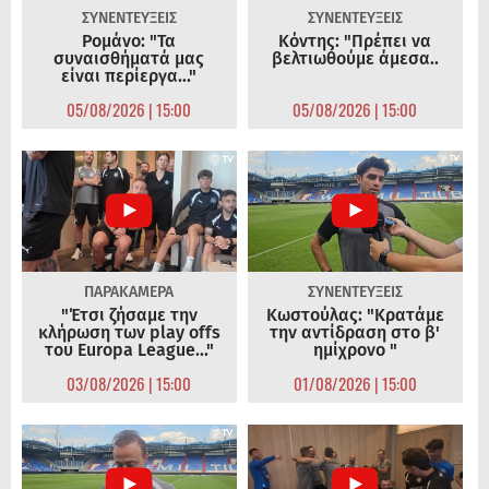
ΣΥΝΕΝΤΕΥΞΕΙΣ
ΣΥΝΕΝΤΕΥΞΕΙΣ
Ρομάνο: "Τα
Κόντης: "Πρέπει να
συναισθήματά μας
βελτιωθούμε άμεσα..
είναι περίεργα..."
05/08/2026 | 15:00
05/08/2026 | 15:00
ΠΑΡΑΚΑΜΕΡΑ
ΣΥΝΕΝΤΕΥΞΕΙΣ
"Έτσι ζήσαμε την
Κωστούλας: "Κρατάμε
κλήρωση των play offs
την αντίδραση στο β'
του Europa League..."
ημίχρονο "
03/08/2026 | 15:00
01/08/2026 | 15:00