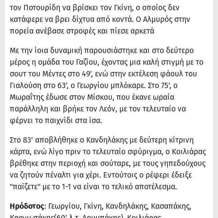
τον Ποτουρίδη να βρίσκει τον Γκίνη, ο οποίος δεν
κατάφερε να βρει δίχτυα από κοντά. Ο Αλμυρός στην
πορεία ανέβασε στροφές και πίεσε αρκετά
Με την ίοια δυναμική παρουσιάστηκε και στο δεύτερο
μέρος η ομάδα του Γαζίου, έχοντας μια καλή στιγμή με το
σουτ του Μέντες στο 49’, ενώ στην εκτέλεση φάουλ του
Γιαλούση στο 63’, ο Γεωργίου μπλόκαρε. Στο 75’, ο
Μωραΐτης έδωσε στον Μίσκου, που έκανε ωραία
παράλληλη και βρήκε τον Λεόν, με τον τελευταίο να
φέρνει το παιχνίδι στα ίσα.
Στο 83’ αποβλήθηκε ο Κανδηλάκης με δεύτερη κίτρινη
κάρτα, ενώ λίγο πριν το τελευταίο σφύριγμα, ο Κοιλιάρας
βρέθηκε στην περιοχή και σούταρε, με τους γηπεδούχους
να ζητούν πέναλτι για χέρι. Εντούτοις ο ρέφερι έδειξε
"παίζετε" με το 1-1 να είναι το τελικό αποτέλεσμα.
Ηρόδοτος
: Γεωργίου, Γκίνη, Κανδηλάκης, Κασαπάκης,
Καργιωτάκης(60’ λ.τ. Λουμπάκης), Κοιλιάρας,