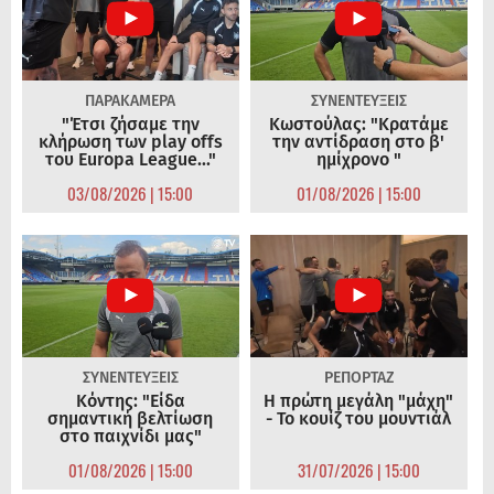
ΠΑΡΑΚΑΜΕΡΑ
ΣΥΝΕΝΤΕΥΞΕΙΣ
"Έτσι ζήσαμε την
Κωστούλας: "Κρατάμε
κλήρωση των play offs
την αντίδραση στο β'
του Europa League..."
ημίχρονο "
03/08/2026 | 15:00
01/08/2026 | 15:00
ΣΥΝΕΝΤΕΥΞΕΙΣ
ΡΕΠΟΡΤΑΖ
Κόντης: "Είδα
Η πρώτη μεγάλη "μάχη"
σημαντική βελτίωση
- Το κουίζ του μουντιάλ
στο παιχνίδι μας"
01/08/2026 | 15:00
31/07/2026 | 15:00