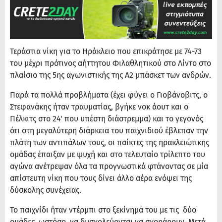
Τεράστια νίκη για το Ηράκλειο που επικράτησε με 74-73
του μέχρι πρότινος αήττητου Φιλαθλητικού στο Λίντο στο
πλαίσιο της 5ης αγωνιστικής της Α2 μπάσκετ των ανδρών.
Παρά τα πολλά προβλήματα (έχει φύγει ο Γιοβάνοβιτς, ο
Στεφανάκης ήταν τραυματίας, βγήκε νοκ άουτ και ο
Πέλκιτς στο 24' που υπέστη διάστρεμμα) και το γεγονός
ότι στη μεγαλύτερη διάρκεια του παιχνιδιού έβλεπαν την
πλάτη των αντιπάλων τους, οι παίκτες της ηρακλειώτικης
ομάδας έπαιξαν με ψυχή και στο τελευταίο τρίλεπτο του
αγώνα ανέτρεψαν όλα τα προγνωστικά φτάνοντας σε μία
απίστευτη νίκη που τους δίνει άλλο αέρα ενόψει της
δύσκολης συνέχειας.
Το παιχνίδι ήταν ντέρμπι στο ξεκίνημά του με τις δύο
ομάδες, ωστόσο, να δυσκολεύονται να σκοράρουν. Μετά