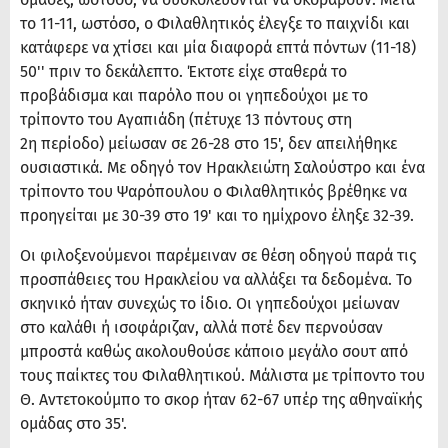
το 11-11, ωστόσο, ο Φιλαθλητικός έλεγξε το παιχνίδι και
κατάφερε να χτίσει και μία διαφορά επτά πόντων (11-18)
50'' πριν το δεκάλεπτο. Έκτοτε είχε σταθερά το
προβάδισμα και παρόλο που οι γηπεδούχοι με το
τρίποντο του Αγαπιάδη (πέτυχε 13 πόντους στη
2η περίοδο) μείωσαν σε 26-28 στο 15', δεν απειλήθηκε
ουσιαστικά. Με οδηγό τον Ηρακλειώτη Σαλούστρο και ένα
τρίποντο του Ψαρόπουλου ο Φιλαθλητικός βρέθηκε να
προηγείται με 30-39 στο 19' και το ημίχρονο έληξε 32-39.
Οι φιλοξενούμενοι παρέμειναν σε θέση οδηγού παρά τις
προσπάθειες του Ηρακλείου να αλλάξει τα δεδομένα. Το
σκηνικό ήταν συνεχώς το ίδιο. Οι γηπεδούχοι μείωναν
στο καλάθι ή ισοφάριζαν, αλλά ποτέ δεν περνούσαν
μπροστά καθώς ακολουθούσε κάποιο μεγάλο σουτ από
τους παίκτες του Φιλαθλητικού. Μάλιστα με τρίποντο του
Θ. Αντετοκούμπο το σκορ ήταν 62-67 υπέρ της αθηναϊκής
ομάδας στο 35'.