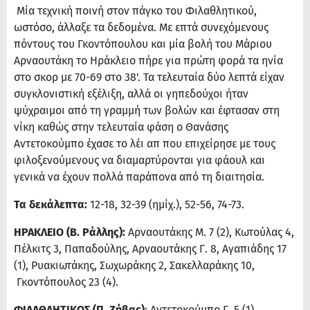
Μία τεχνική ποινή στον πάγκο του Φιλαθλητικού,
ωστόσο, άλλαξε τα δεδομένα. Με επτά συνεχόμενους
πόντους του Γκοντόπουλου και μία βολή του Μάριου
Αρναουτάκη το Ηράκλειο πήρε για πρώτη φορά τα ηνία
στο σκορ με 70-69 στο 38'. Τα τελευταία δύο λεπτά είχαν
συγκλονιστική εξέλιξη, αλλά οι γηπεδούχοι ήταν
ψύχραιμοι από τη γραμμή των βολών και έφτασαν στη
νίκη καθώς στην τελευταία φάση ο Θανάσης
Αντετοκούμπο έχασε το λέι απ που επιχείρησε με τους
φιλοξενούμενους να διαμαρτύρονται για φάουλ και
γενικά να έχουν πολλά παράπονα από τη διαιτησία.
Τα δεκάλεπτα:
12-18, 32-39 (ημίχ.), 52-56, 74-73.
ΗΡΑΚΛΕΙΟ (Β. Ράλλης):
Αρναουτάκης Μ. 7 (2), Κωτούλας 4,
Πέλκιτς 3, Παπαδούλης, Αρναουτάκης Γ. 8, Αγαπιάδης 17
(1), Ρυακιωτάκης, Σωχωράκης 2, Σακελλαράκης 10,
Γκοντόπουλος 23 (4).
ΦΙΛΑΘΛΗΤΙΚΟΣ (Π. Ζήβας)
: Αντετοκούμπο Γ. 5 (1),