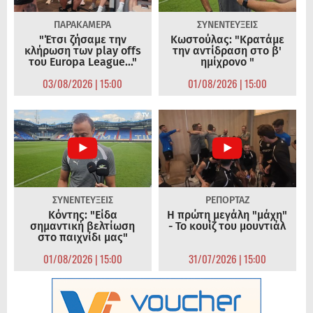
ΠΑΡΑΚΑΜΕΡΑ
ΣΥΝΕΝΤΕΥΞΕΙΣ
"Έτσι ζήσαμε την
Κωστούλας: "Κρατάμε
κλήρωση των play offs
την αντίδραση στο β'
του Europa League..."
ημίχρονο "
03/08/2026 | 15:00
01/08/2026 | 15:00
ΣΥΝΕΝΤΕΥΞΕΙΣ
ΡΕΠΟΡΤΑΖ
Κόντης: "Είδα
Η πρώτη μεγάλη "μάχη"
σημαντική βελτίωση
- Το κουίζ του μουντιάλ
στο παιχνίδι μας"
01/08/2026 | 15:00
31/07/2026 | 15:00