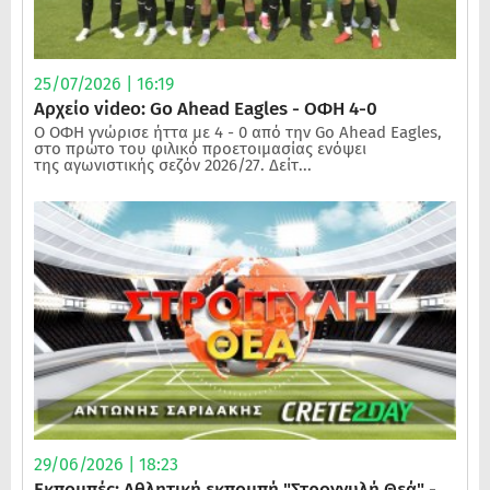
25/07/2026 | 16:19
Αρχείο video: Go Ahead Eagles - ΟΦΗ 4-0
Ο ΟΦΗ γνώρισε ήττα με 4 - 0 από την Go Ahead Eagles,
στο πρώτο του φιλικό προετοιμασίας ενόψει
της αγωνιστικής σεζόν 2026/27. Δείτ...
29/06/2026 | 18:23
Εκπομπές: Αθλητική εκπομπή "Στρογγυλή Θεά" -