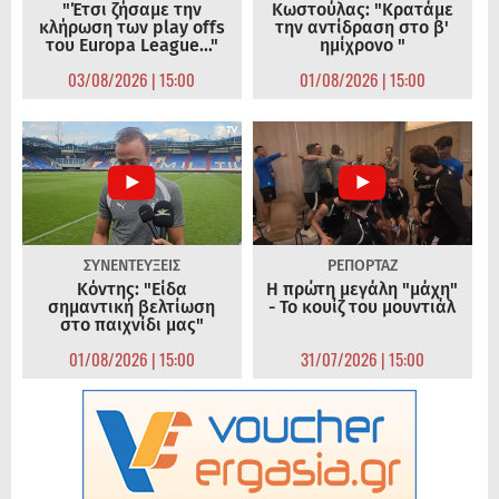
"Έτσι ζήσαμε την
Κωστούλας: "Κρατάμε
κλήρωση των play offs
την αντίδραση στο β'
του Europa League..."
ημίχρονο "
03/08/2026 | 15:00
01/08/2026 | 15:00
ΣΥΝΕΝΤΕΥΞΕΙΣ
ΡΕΠΟΡΤΑΖ
Κόντης: "Είδα
Η πρώτη μεγάλη "μάχη"
σημαντική βελτίωση
- Το κουίζ του μουντιάλ
στο παιχνίδι μας"
01/08/2026 | 15:00
31/07/2026 | 15:00