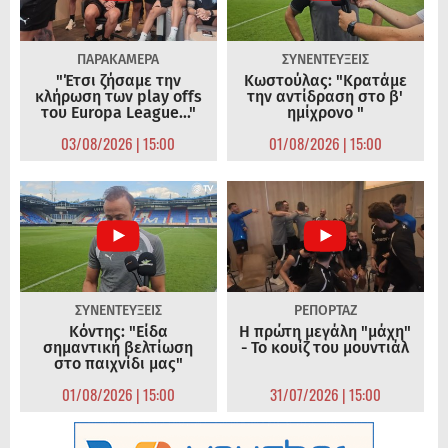
ΠΑΡΑΚΑΜΕΡΑ
ΣΥΝΕΝΤΕΥΞΕΙΣ
"Έτσι ζήσαμε την
Κωστούλας: "Κρατάμε
κλήρωση των play offs
την αντίδραση στο β'
του Europa League..."
ημίχρονο "
03/08/2026 | 15:00
01/08/2026 | 15:00
ΣΥΝΕΝΤΕΥΞΕΙΣ
ΡΕΠΟΡΤΑΖ
Κόντης: "Είδα
Η πρώτη μεγάλη "μάχη"
σημαντική βελτίωση
- Το κουίζ του μουντιάλ
στο παιχνίδι μας"
01/08/2026 | 15:00
31/07/2026 | 15:00