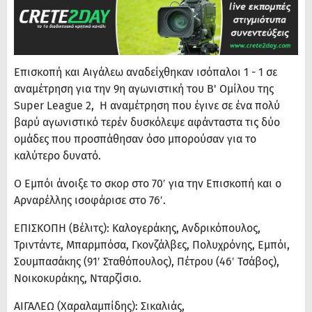
Επισκοπή και Αιγάλεω αναδείχθηκαν ισόπαλοι 1 - 1 σε
αναμέτρηση για την 9η αγωνιστική του Β' Ομίλου της
Super League 2, Η αναμέτρηση που έγινε σε ένα πολύ
βαρύ αγωνιστικό τερέν δυσκόλεψε αφάνταστα τις δύο
ομάδες που προσπάθησαν όσο μπορούσαν για το
καλύτερο δυνατό.
Ο Εμπόι άνοιξε το σκορ στο 70′ για την Επισκοπή και ο
Αρναρέλλης ισοφάρισε στο 76′.
ΕΠΙΣΚΟΠΗ (Βέλιτς): Καλογεράκης, Ανδρικόπουλος,
Τριντάντε, Μπαρμπόσα, Γκονζάλβες, Πολυχρόνης, Εμπόι,
Σουμπασάκης (91′ Σταθόπουλος), Πέτρου (46′ Τσάβος),
Νοικοκυράκης, Νταρζίσιο.
ΑΙΓΑΛΕΩ (Χαραλαμπίδης): Σικαλιάς,