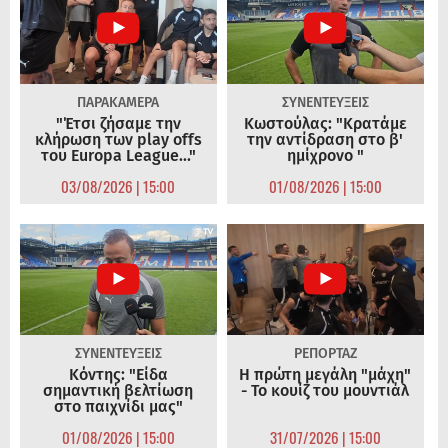
ΠΑΡΑΚΑΜΕΡΑ
ΣΥΝΕΝΤΕΥΞΕΙΣ
"Έτσι ζήσαμε την
Κωστούλας: "Κρατάμε
κλήρωση των play offs
την αντίδραση στο β'
του Europa League..."
ημίχρονο "
03/08/2026 | 15:00
01/08/2026 | 15:00
ΣΥΝΕΝΤΕΥΞΕΙΣ
ΡΕΠΟΡΤΑΖ
Κόντης: "Είδα
Η πρώτη μεγάλη "μάχη"
σημαντική βελτίωση
- Το κουίζ του μουντιάλ
στο παιχνίδι μας"
01/08/2026 | 15:00
31/07/2026 | 15:00