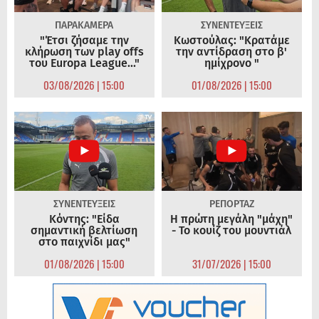
ΠΑΡΑΚΑΜΕΡΑ
ΣΥΝΕΝΤΕΥΞΕΙΣ
"Έτσι ζήσαμε την
Κωστούλας: "Κρατάμε
κλήρωση των play offs
την αντίδραση στο β'
του Europa League..."
ημίχρονο "
03/08/2026 | 15:00
01/08/2026 | 15:00
ΣΥΝΕΝΤΕΥΞΕΙΣ
ΡΕΠΟΡΤΑΖ
Κόντης: "Είδα
Η πρώτη μεγάλη "μάχη"
σημαντική βελτίωση
- Το κουίζ του μουντιάλ
στο παιχνίδι μας"
01/08/2026 | 15:00
31/07/2026 | 15:00