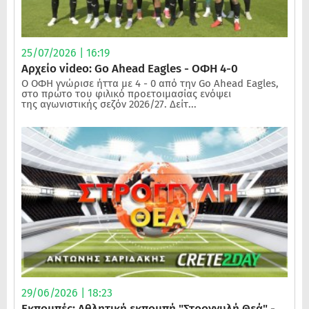
25/07/2026 | 16:19
Αρχείο video: Go Ahead Eagles - ΟΦΗ 4-0
Ο ΟΦΗ γνώρισε ήττα με 4 - 0 από την Go Ahead Eagles,
στο πρώτο του φιλικό προετοιμασίας ενόψει
της αγωνιστικής σεζόν 2026/27. Δείτ...
29/06/2026 | 18:23
Εκπομπές: Αθλητική εκπομπή "Στρογγυλή Θεά" -