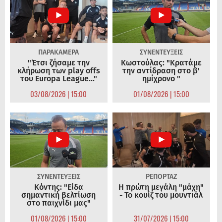
ΠΑΡΑΚΑΜΕΡΑ
ΣΥΝΕΝΤΕΥΞΕΙΣ
"Έτσι ζήσαμε την
Κωστούλας: "Κρατάμε
κλήρωση των play offs
την αντίδραση στο β'
του Europa League..."
ημίχρονο "
03/08/2026 | 15:00
01/08/2026 | 15:00
ΣΥΝΕΝΤΕΥΞΕΙΣ
ΡΕΠΟΡΤΑΖ
Κόντης: "Είδα
Η πρώτη μεγάλη "μάχη"
σημαντική βελτίωση
- Το κουίζ του μουντιάλ
στο παιχνίδι μας"
01/08/2026 | 15:00
31/07/2026 | 15:00