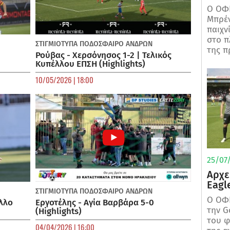
Ο ΟΦΗ
Μπρέν
παιχν
στο π
ΣΤΙΓΜΙΟΤΥΠΑ
ΠΟΔΌΣΦΑΙΡΟ ΑΝΔΡΏΝ
της π
Ρούβας - Χερσόνησος 1-2 | Τελικός
Κυπέλλου ΕΠΣΗ (Highlights)
10/05/2026 | 18:00
25/07/
Αρχε
Eagl
ΣΤΙΓΜΙΟΤΥΠΑ
ΠΟΔΌΣΦΑΙΡΟ ΑΝΔΡΏΝ
Ο ΟΦΗ
λλο
Εργοτέλης - Αγία Βαρβάρα 5-0
την G
(Highlights)
του φ
04/04/2026 | 16:00