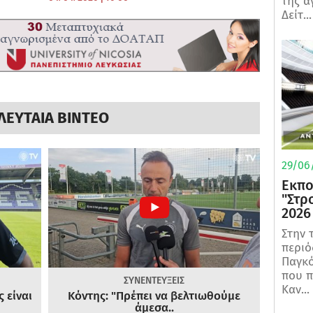
της α
Δείτ...
ΛΕΥΤΑΙΑ ΒΙΝΤΕΟ
29/06/
Εκπο
"Στρ
2026
Στην 
περιό
Παγκό
που π
ΣΥΝΕΝΤΕΥΞΕΙΣ
Καν...
 είναι
Κόντης: "Πρέπει να βελτιωθούμε
άμεσα..