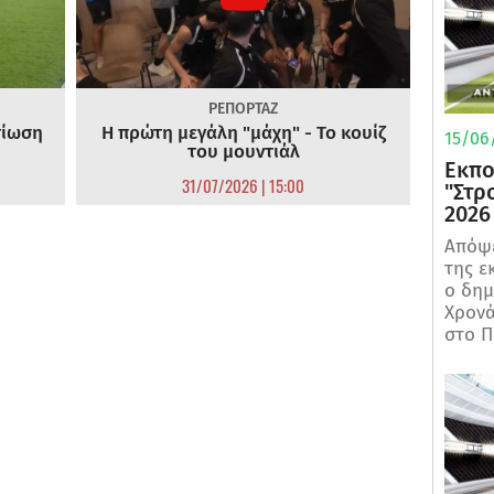
ΡΕΠΟΡΤΑΖ
τίωση
Η πρώτη μεγάλη "μάχη" - Το κουίζ
15/06/
του μουντιάλ
Εκπο
31/07/2026 | 15:00
"Στρ
2026
Απόψε
της ε
ο δη
Χρονά
στο Π