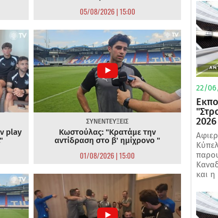
05/08/2026 | 15:00
22/06
Εκπο
"Στρ
2026
ΣΥΝΕΝΤΕΥΞΕΙΣ
ν play
Κωστούλας: "Κρατάμε την
Αφιερ
"
αντίδραση στο β' ημίχρονο "
Κύπελ
01/08/2026 | 15:00
παρου
Καναδ
και η