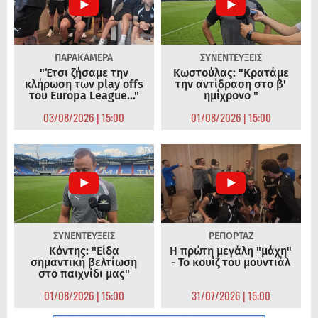
ΠΑΡΑΚΑΜΕΡΑ
ΣΥΝΕΝΤΕΥΞΕΙΣ
"Έτσι ζήσαμε την
Κωστούλας: "Κρατάμε
κλήρωση των play offs
την αντίδραση στο β'
του Europa League..."
ημίχρονο "
03/08/2026 | 15:00
01/08/2026 | 15:00
ΣΥΝΕΝΤΕΥΞΕΙΣ
ΡΕΠΟΡΤΑΖ
Κόντης: "Είδα
Η πρώτη μεγάλη "μάχη"
σημαντική βελτίωση
- Το κουίζ του μουντιάλ
στο παιχνίδι μας"
01/08/2026 | 15:00
31/07/2026 | 15:00