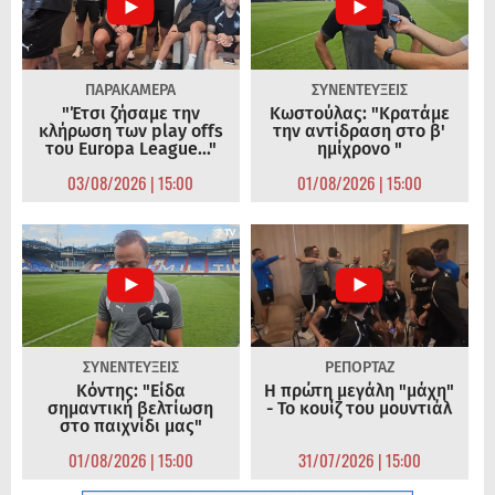
ΠΑΡΑΚΑΜΕΡΑ
ΣΥΝΕΝΤΕΥΞΕΙΣ
"Έτσι ζήσαμε την
Κωστούλας: "Κρατάμε
κλήρωση των play offs
την αντίδραση στο β'
του Europa League..."
ημίχρονο "
03/08/2026 | 15:00
01/08/2026 | 15:00
ΣΥΝΕΝΤΕΥΞΕΙΣ
ΡΕΠΟΡΤΑΖ
Κόντης: "Είδα
Η πρώτη μεγάλη "μάχη"
σημαντική βελτίωση
- Το κουίζ του μουντιάλ
στο παιχνίδι μας"
01/08/2026 | 15:00
31/07/2026 | 15:00