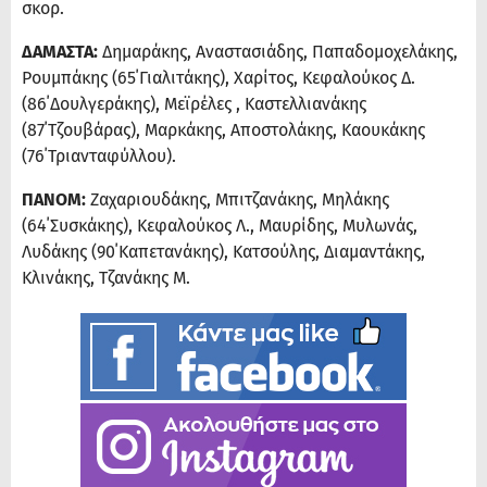
σκορ.
ΔΑΜΑΣΤΑ:
Δημαράκης, Αναστασιάδης, Παπαδομοχελάκης,
Ρουμπάκης (65΄Γιαλιτάκης), Χαρίτος, Κεφαλούκος Δ.
(86΄Δουλγεράκης), Μεϊρέλες , Καστελλιανάκης
(87΄Τζουβάρας), Μαρκάκης, Αποστολάκης, Καουκάκης
(76΄Τριανταφύλλου).
ΠΑΝΟΜ:
Ζαχαριουδάκης, Μπιτζανάκης, Μηλάκης
(64΄Συσκάκης), Κεφαλούκος Λ., Μαυρίδης, Μυλωνάς,
Λυδάκης (90΄Καπετανάκης), Κατσούλης, Διαμαντάκης,
Κλινάκης, Τζανάκης M.