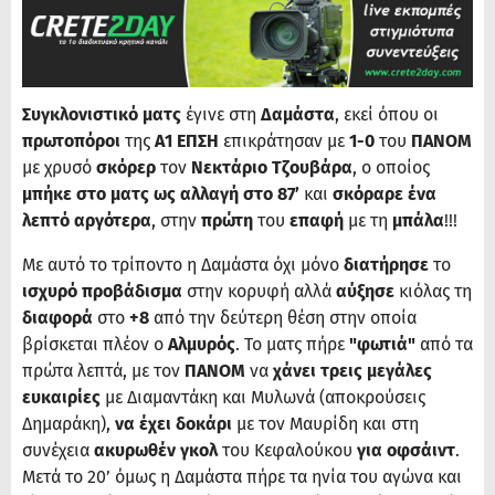
Συγκλονιστικό ματς
έγινε στη
Δαμάστα
, εκεί όπου οι
πρωτοπόροι
της
Α1 ΕΠΣΗ
επικράτησαν με
1-0
του
ΠΑΝΟΜ
με χρυσό
σκόρερ
τον
Νεκτάριο Τζουβάρα
, ο οποίος
μπήκε στο ματς ως αλλαγή στο 87’
και
σκόραρε ένα
λεπτό αργότερα
, στην
πρώτη
του
επαφή
με τη
μπάλα
!!!
Με αυτό το τρίποντο η Δαμάστα όχι μόνο
διατήρησε
το
ισχυρό προβάδισμα
στην κορυφή αλλά
αύξησε
κιόλας τη
διαφορά
στο
+8
από την δεύτερη θέση στην οποία
βρίσκεται πλέον ο
Αλμυρός
. Το ματς πήρε
"φωτιά"
από τα
πρώτα λεπτά, με τον
ΠΑΝΟΜ
να
χάνει τρεις μεγάλες
ευκαιρίες
με Διαμαντάκη και Μυλωνά (αποκρούσεις
Δημαράκη),
να έχει δοκάρι
με τον Μαυρίδη και στη
συνέχεια
ακυρωθέν γκολ
του Κεφαλούκου
για οφσάιντ
.
Μετά το 20’ όμως η Δαμάστα πήρε τα ηνία του αγώνα και