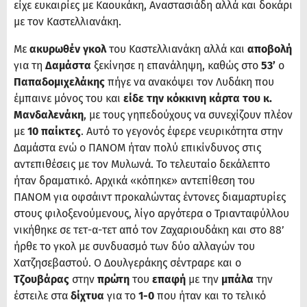
είχε ευκαιρίες με Καουκάκη, Αναστασιάδη αλλά και δοκάρι
με τον Καστελλιανάκη.
Με
ακυρωθέν γκολ
του Καστελλιανάκη αλλά και
αποβολή
για τη
Δαμάστα
ξεκίνησε η επανάληψη, καθώς στο
53’
ο
Παπαδομιχελάκης
πήγε να ανακόψει τον Λυδάκη που
έμπαινε μόνος του και
είδε την κόκκινη κάρτα του κ.
Μανδαλενάκη
, με τους γηπεδούχους να συνεχίζουν πλέον
με
10 παίκτες
. Αυτό το γεγονός έφερε νευρικότητα στην
Δαμάστα ενώ ο ΠΑΝΟΜ ήταν πολύ επικίνδυνος στις
αντεπιθέσεις με τον Μυλωνά. Το τελευταίο δεκάλεπτο
ήταν δραματικό. Αρχικά «κόπηκε» αντεπίθεση του
ΠΑΝΟΜ για οφσάιντ προκαλώντας έντονες διαμαρτυρίες
στους φιλοξενούμενους, λίγο αργότερα ο Τριανταφύλλου
νικήθηκε σε τετ-α-τετ από τον Ζαχαριουδάκη και στο 88’
ήρθε το γκολ με συνδυασμό των δύο αλλαγών του
Χατζησεβαστού. Ο Δουλγεράκης σέντραρε και ο
Τζουβάρας
στην
πρώτη
του
επαφή
με την
μπάλα
την
έστειλε στα
δίχτυα
για το
1-0
που ήταν και το τελικό