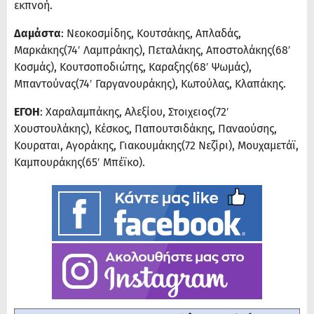
εκπνοή.
Δαμάστα
: Νεοκοσμίδης, Κουτσάκης, Απλαδάς,
Μαρκάκης(74′ Λαμπράκης), Πεταλάκης, Αποστολάκης(68′
Κοσμάς), Κουτσοποδιώτης, Καραξης(68′ Ψωμάς),
Μπαντούνας(74′ Γαργανουράκης), Κωτούλας, Κλαπάκης.
ΕΓΟΗ
: Χαραλαμπάκης, Αλεξίου, Στοιχειος(72′
Χουστουλάκης), Κέσκος, Παπουτσιδάκης, Παναούσης,
Κουραται, Αγοράκης, Γιακουμάκης(72 Νεζίρι), Μουχαμετάϊ,
Καμπουράκης(65′ Μπέϊκο).