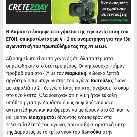
Η Δαμάστα έκαμψε στο γήπεδο της την αντίσταση του
ΕΓΟΗ, επικρατώντας με 4 - 2 σε αναμέτρηση για την 13η
αγωνιστική του πρωταθλήματος της Α1 ΕΠΣΗ.
Αξιοσημείωτο είναι το γεγονός ότι όλα τα τέρματα
σημειώθηκαν στο δεύτερο μέρος. Οι γηπεδούχοι πήραν
προβάδισμα στο 47' με τον
Μαρκάκη
. Δώδεκα λεπτά
αργότερα ο πρωταγωνιστής του αγώνα
Κωτούλας
έκανε
με κεφαλιά το 2 - 0, ενώ ο ίδιος παίκτης ανέβασε το σκορ
στο 67ο λεπτό. Όλα έδειχναν ότι η νίκη ήταν εύκολη
υπόθεση για την Δαμάστα όμως οι φιλοξενούμενοι
αντεπιτέθηκαν και κατάφεραν να μειώσουν στο 83' και το
86' με τον
Μουχαμετάι
δίνοντας ενδιαφέρον στα
τελευταία λεπτά του αγώνα, που κρίθηκε οριστικά υπέρ
της Δαμάστας με το τρίτο γκολ του
Κωτούλα
στην