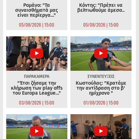
Ρομάνο: "Τα
Κόντης: "Πρέπει να
συναισθήματά μας
βελτιωθούμε άμεσα..
είναι περίεργα..."
05/08/2026 | 15:00
05/08/2026 | 15:00
ΠΑΡΑΚΑΜΕΡΑ
ΣΥΝΕΝΤΕΥΞΕΙΣ
"Έτσι ζήσαμε την
Κωστούλας: "Κρατάμε
κλήρωση των play offs
την αντίδραση στο β'
του Europa League..."
ημίχρονο "
03/08/2026 | 15:00
01/08/2026 | 15:00