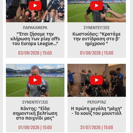
ΠΑΡΑΚΑΜΕΡΑ
ΣΥΝΕΝΤΕΥΞΕΙΣ
"Έτσι ζήσαμε την
Κωστούλας: "Κρατάμε
κλήρωση των play offs
την αντίδραση στο β'
του Europa League..."
ημίχρονο "
03/08/2026 | 15:00
01/08/2026 | 15:00
ΣΥΝΕΝΤΕΥΞΕΙΣ
ΡΕΠΟΡΤΑΖ
Κόντης: "Είδα
Η πρώτη μεγάλη "μάχη"
σημαντική βελτίωση
- Το κουίζ του μουντιάλ
στο παιχνίδι μας"
01/08/2026 | 15:00
31/07/2026 | 15:00