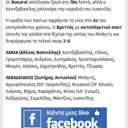
Οι
Βοιωτοί
απείλησαν ξανά στο
78ο
λεπτό, αλλά ο
Κουτζαβασίλης μπλοκάρε την κεφαλιά του Ιωαννίδη.
Η ομάδα των Χανίων σφράγισε τη νίκη στο
2ο
του
επιπρόσθετου χρόνου. Ο
Βρεττός
με
καταπληκτικό σουτ
έστειλε την μπάλα στα δίχτυα της εστίας του Μπάγιτς και
διαμόρφωσε το τελικό σκορ
2-0
.
ΧΑΝΙΑ (Αλέκος Βοσνιάδης):
Κουτζαβασίλης, Πάνος,
Γρομητσάρης, Ανδρέου, Σωτηράκος, Τριανταφυλλάκος,
Μουμίν, Κάσσος, Δημητριάδης, Βρεττός, Τζιώρας
ΛΕΒΑΔΕΙΑΚΟΣ (Σωτήρης Αντωνίου):
Μπάγιτς,
Αργυρόπουλος (60' Ορφανίδης), Άνγκουα (79' Κόναν),
Λιάγκας, Βήχος, Καραχάλιος, Νίκας (46' Ενομό),
Κοζορώνης, Συμελίδης, Μάντζιος, Ιωαννίδης