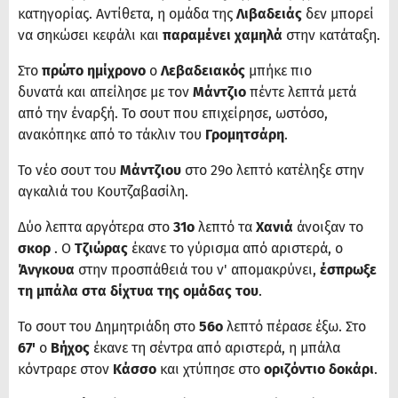
κατηγορίας. Αντίθετα, η ομάδα της
Λιβαδειάς
δεν μπορεί
να σηκώσει κεφάλι και
παραμένει χαμηλά
στην κατάταξη.
Στο
πρώτο ημίχρονο
ο
Λεβαδειακός
μπήκε πιο
δυνατά και απείλησε με τον
Μάντζιο
πέντε λεπτά μετά
από την έναρξή. Το σουτ που επιχείρησε, ωστόσο,
ανακόπηκε από το τάκλιν του
Γρομητσάρη
.
Το νέο σουτ του
Μάντζιου
στο 29ο λεπτό κατέληξε στην
αγκαλιά του Κουτζαβασίλη.
Δύο λεπτα αργότερα στο
31ο
λεπτό τα
Χανιά
άνοιξαν το
σκορ
. Ο
Τζιώρας
έκανε το γύρισμα από αριστερά, ο
Άνγκουα
στην προσπάθειά του ν' απομακρύνει,
έσπρωξε
τη μπάλα στα δίχτυα της ομάδας του
.
Το σουτ του Δημητριάδη στο
56ο
λεπτό πέρασε έξω. Στο
67'
ο
Βήχος
έκανε τη σέντρα από αριστερά, η μπάλα
κόντραρε στον
Κάσσο
και χτύπησε στο
οριζόντιο δοκάρι
.