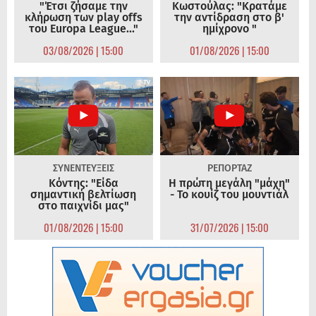
"Έτσι ζήσαμε την
Κωστούλας: "Κρατάμε
κλήρωση των play offs
την αντίδραση στο β'
του Europa League..."
ημίχρονο "
03/08/2026 | 15:00
01/08/2026 | 15:00
ΣΥΝΕΝΤΕΥΞΕΙΣ
ΡΕΠΟΡΤΑΖ
Κόντης: "Είδα
Η πρώτη μεγάλη "μάχη"
σημαντική βελτίωση
- Το κουίζ του μουντιάλ
στο παιχνίδι μας"
01/08/2026 | 15:00
31/07/2026 | 15:00