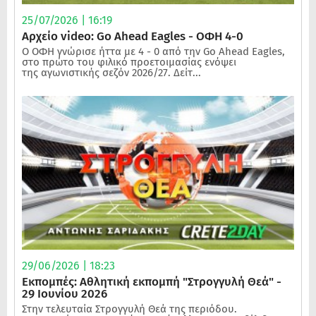
25/07/2026 | 16:19
Αρχείο video: Go Ahead Eagles - ΟΦΗ 4-0
Ο ΟΦΗ γνώρισε ήττα με 4 - 0 από την Go Ahead Eagles,
στο πρώτο του φιλικό προετοιμασίας ενόψει
της αγωνιστικής σεζόν 2026/27. Δείτ...
29/06/2026 | 18:23
Εκπομπές: Αθλητική εκπομπή "Στρογγυλή Θεά" -
29 Ιουνίου 2026
Στην τελευταία Στρογγυλή Θεά της περιόδου.