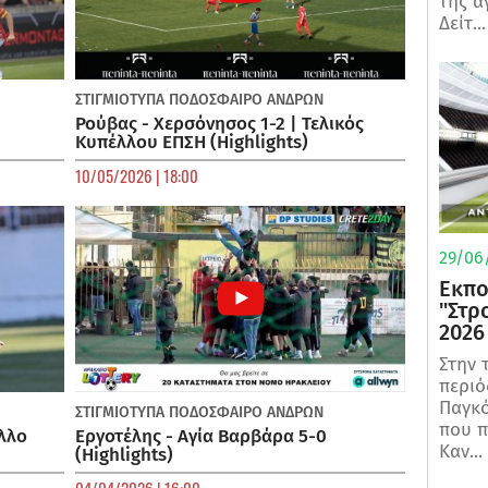
της α
Δείτ...
ΣΤΙΓΜΙΟΤΥΠΑ
ΠΟΔΌΣΦΑΙΡΟ ΑΝΔΡΏΝ
Ρούβας - Χερσόνησος 1-2 | Τελικός
Κυπέλλου ΕΠΣΗ (Highlights)
10/05/2026 | 18:00
29/06/
Εκπο
"Στρ
2026
Στην 
περιό
Παγκό
ΣΤΙΓΜΙΟΤΥΠΑ
ΠΟΔΌΣΦΑΙΡΟ ΑΝΔΡΏΝ
που π
λλο
Εργοτέλης - Αγία Βαρβάρα 5-0
Καν...
(Highlights)
04/04/2026 | 16:00