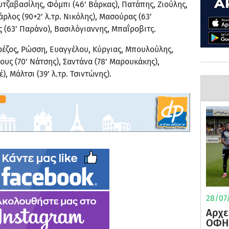
τζαβασίλης, Φόμπι (46’ Βάρκας), Πατάπης, Ζιούλης,
άρλος (90+2’ λ.τρ. Νικόλης), Μασούρας (63’
(63’ Παράνο), Βασιλόγιαννης, Μπαΐροβιτς.
ρέζος, Ρώσση, Ευαγγέλου, Κύργιας, Μπουλούλης,
ιους (70’ Νάτσης), Σαντάνα (78’ Μαρουκάκης),
, Μάλτσι (39’ λ.τρ. Τσιντώνης).
28/07/
Αρχε
ΟΦΗ 