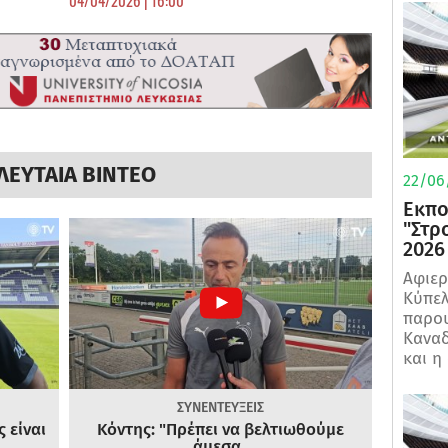
ΛΕΥΤΑΙΑ ΒΙΝΤΕΟ
22/06
Εκπο
"Στρ
2026
Αφιερ
Κύπελ
παρου
Καναδ
και η
ΣΥΝΕΝΤΕΥΞΕΙΣ
 είναι
Κόντης: "Πρέπει να βελτιωθούμε
άμεσα..