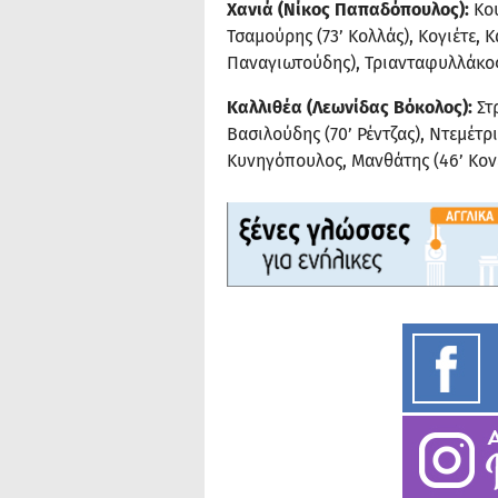
Χανιά (Νίκος Παπαδόπουλος):
Κου
Τσαμούρης (73’ Κολλάς), Κογιέτε, Κ
Παναγιωτούδης), Τριανταφυλλάκος 
Καλλιθέα (Λεωνίδας Βόκολος):
Στ
Βασιλούδης (70’ Ρέντζας), Ντεμέτρ
Κυνηγόπουλος, Μανθάτης (46’ Κονέ)