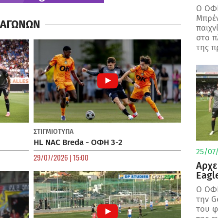
Ο ΟΦΗ
Μπρέν
Α ΑΓΩΝΩΝ
παιχν
στο π
της π
ΣΤΙΓΜΙΟΤΥΠΑ
HL NAC Breda - ΟΦΗ 3-2
25/07/
29/07/2026 | 15:00
Αρχε
Eagl
Ο ΟΦΗ
την G
του φ