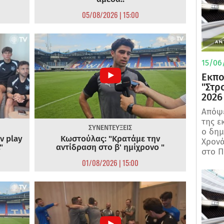
05/08/2026 | 15:00
15/06/
Εκπο
"Στρ
2026
Απόψε
της ε
ΣΥΝΕΝΤΕΥΞΕΙΣ
ο δη
ν play
Κωστούλας: "Κρατάμε την
Χρονά
"
αντίδραση στο β' ημίχρονο "
στο Π
01/08/2026 | 15:00