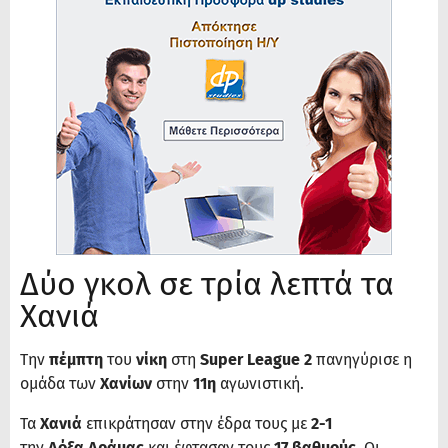
Δύο γκολ σε τρία λεπτά τα
Χανιά
Την
πέμπτη
του
νίκη
στη
Super League 2
πανηγύρισε η
ομάδα των
Χανίων
στην
11η
αγωνιστική.
Τα
Χανιά
επικράτησαν στην έδρα τους με
2-1
την
Δόξα Δράμας
και έφτασαν τους
17 βαθμούς
. Οι