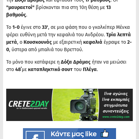
"μαυραετοί"
βρίσκονται πια στη 10η θέση με
13
βαθμούς
.
Το
1-0
έγινε στο
33'
, σε μια φάση που ο γκολκίπερ Μένκα
φέρει ευθύνη μετά την κεφαλιά του Ανδρέου.
Τρία λεπτά
μετά
, ο
Κουσκουνάς
με εξαιρετική
κεφαλιά
έγραψε το
2-
0
, ύστερα από μπαλιά του Βρεττού.
Το μόνο που κατάφερε η
Δόξα Δράμας
ήταν να μειώσει
στο
48΄
με
καταπληκτικό σουτ
του
Πλέγα
.