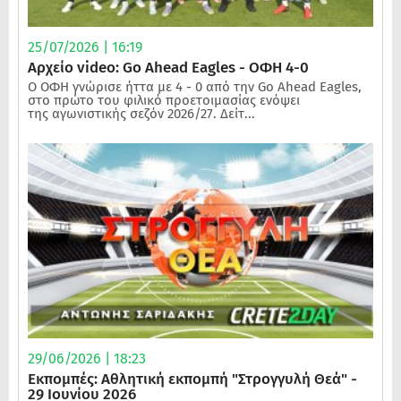
25/07/2026 | 16:19
Αρχείο video: Go Ahead Eagles - ΟΦΗ 4-0
Ο ΟΦΗ γνώρισε ήττα με 4 - 0 από την Go Ahead Eagles,
στο πρώτο του φιλικό προετοιμασίας ενόψει
της αγωνιστικής σεζόν 2026/27. Δείτ...
29/06/2026 | 18:23
Εκπομπές: Αθλητική εκπομπή "Στρογγυλή Θεά" -
29 Ιουνίου 2026