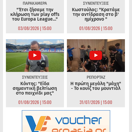
ΠΑΡΑΚΑΜΕΡΑ
ΣΥΝΕΝΤΕΥΞΕΙΣ
"Έτσι ζήσαμε την
Κωστούλας: "Κρατάμε
κλήρωση των play offs
την αντίδραση στο β'
του Europa League..."
ημίχρονο "
03/08/2026 | 15:00
01/08/2026 | 15:00
ΣΥΝΕΝΤΕΥΞΕΙΣ
ΡΕΠΟΡΤΑΖ
Κόντης: "Είδα
Η πρώτη μεγάλη "μάχη"
σημαντική βελτίωση
- Το κουίζ του μουντιάλ
στο παιχνίδι μας"
01/08/2026 | 15:00
31/07/2026 | 15:00