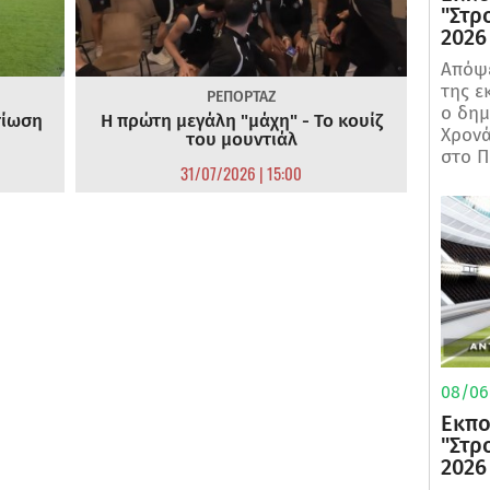
"Στρ
2026
Απόψε
της ε
ΡΕΠΟΡΤΑΖ
ο δη
τίωση
Η πρώτη μεγάλη "μάχη" - Το κουίζ
Χρονά
του μουντιάλ
στο Π
31/07/2026 | 15:00
08/06/
Εκπο
"Στρ
2026