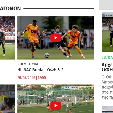
Α ΑΓΩΝΩΝ
28/07/
Αρχε
ΣΤΙΓΜΙΟΤΥΠΑ
ΟΦΗ 
HL NAC Breda - ΟΦΗ 3-2
Ο ΟΦΗ
29/07/2026 | 15:00
Μπρέν
παιχν
στο π
της π