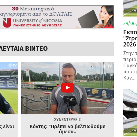
29/06/
Εκπο
"Στρ
2026
ΛΕΥΤΑΙΑ ΒΙΝΤΕΟ
Στην 
περιό
Παγκό
που π
Καν...
ΣΥΝΕΝΤΕΥΞΕΙΣ
 είναι
Κόντης: "Πρέπει να βελτιωθούμε
άμεσα..