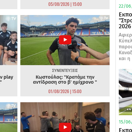
05/08/2026 | 15:00
22/06
Εκπο
"Στρ
2026
Αφιερ
Κύπελ
παρου
Καναδ
και η
ΣΥΝΕΝΤΕΥΞΕΙΣ
ν play
Κωστούλας: "Κρατάμε την
"
αντίδραση στο β' ημίχρονο "
01/08/2026 | 15:00
15/06/
Εκπο