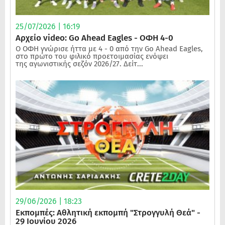
25/07/2026 | 16:19
Αρχείο video: Go Ahead Eagles - ΟΦΗ 4-0
Ο ΟΦΗ γνώρισε ήττα με 4 - 0 από την Go Ahead Eagles,
στο πρώτο του φιλικό προετοιμασίας ενόψει
της αγωνιστικής σεζόν 2026/27. Δείτ...
29/06/2026 | 18:23
Εκπομπές: Αθλητική εκπομπή "Στρογγυλή Θεά" -
29 Ιουνίου 2026