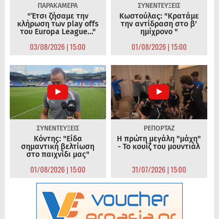
ΠΑΡΑΚΑΜΕΡΑ
ΣΥΝΕΝΤΕΥΞΕΙΣ
"Έτσι ζήσαμε την
Κωστούλας: "Κρατάμε
κλήρωση των play offs
την αντίδραση στο β'
του Europa League..."
ημίχρονο "
03/08/2026 | 15:00
01/08/2026 | 15:00
ΣΥΝΕΝΤΕΥΞΕΙΣ
ΡΕΠΟΡΤΑΖ
Κόντης: "Είδα
Η πρώτη μεγάλη "μάχη"
σημαντική βελτίωση
- Το κουίζ του μουντιάλ
στο παιχνίδι μας"
01/08/2026 | 15:00
31/07/2026 | 15:00